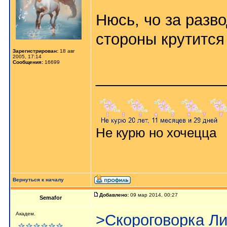
Нюсь, чо за разв
стороны крутится
Зарегистрирован:
18 авг
2005, 17:14
Сообщения:
16699
_______________
Не курю но хочецца
Вернуться к началу
Добавлено:
09 мар 2014, 00:27
Semafor
Академ.
>Скороговорка Ли