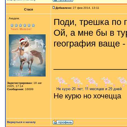
Добавлено:
27 фев 2014, 13:11
Стася
Aкaдeм.
Поди, трешка по
Ой, а мне бы в ту
география ваще -
_______________
Зарегистрирован:
18 авг
2005, 17:14
Сообщения:
16699
Не курю но хочецца
Вернуться к началу