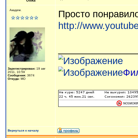
Ollika
Академ.
Просто понравил
http://www.youtub
_______________
Зарегистрирован:
19 авг
Фи
2011, 10:59
Сообщения:
3674
Откуда:
МО
Вернуться к началу