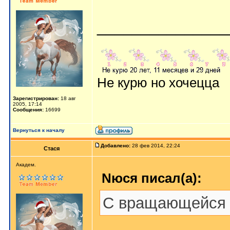
_______________
Не курю но хочецца
Зарегистрирован:
18 авг
2005, 17:14
Сообщения:
16699
Вернуться к началу
Добавлено:
28 фев 2014, 22:24
Стася
Aкaдeм.
Nюся писал(а):
С вращающейся д