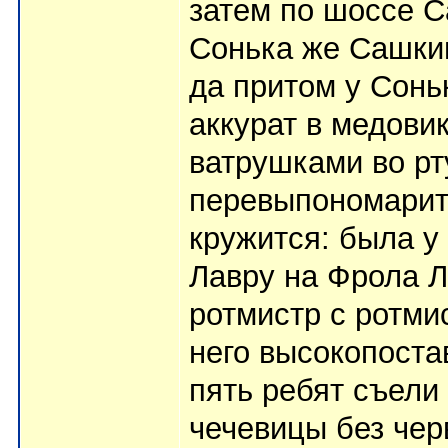
затем по шоссе 
Сонька же Сашкин
да притом у Сонь
аккурат в медовик
ватрушками во рт
перевыпономарит:
кружится: была у
Лавру на Фрола Л
ротмистр с ротмис
него высокопостав
пять ребят съели
чечевицы без чер