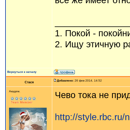
всё же имеет отн
_______________
1. Покой - покойн
2. Ищу этичную р
Вернуться к началу
Добавлено:
26 фев 2014, 14:52
Стася
Aкaдeм.
Чево тока не при
http://style.rbc.ru