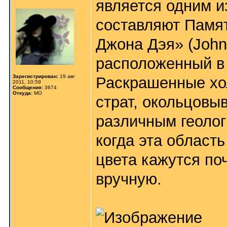
является одним и
составляют Памя
Джона Дэя» (John 
расположенный в 
Зарегистрирован:
19 авг
Раскрашенные хол
2011, 10:59
Сообщения:
3674
Откуда:
МО
страт, окольцовы
различным геолог
когда эта област
цвета кажутся по
вручную.