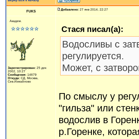
Вернуться к началу
Добавлено:
27 янв 2014, 22:27
FUKS
Академ.
Стася писал(а):
Водосливы с зат
регулируется.
Может, с затворо
Зарегистрирован:
25 дек
2002, 10:27
Сообщения:
14679
Откуда:
СД, Москва,
Сев.Измайлово
По смыслу у рег
"гильза" или стен
водослив в Горен
р.Горенке, котор