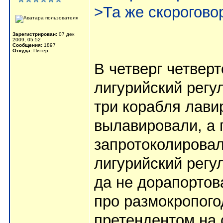
>Та же скорогово
Зарегистрирован:
07 дек
2009, 05:52
Сообщения:
1897
Откуда:
Питер.
В четверг четверт
лигурийский регу
три корабля лави
вылавировали, а 
запротоколирова
лигурийский регу
да не дорапортов
про размокропого
претендентом на 