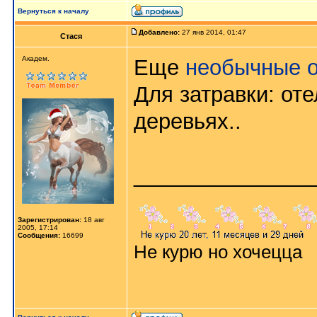
Вернуться к началу
Добавлено:
27 янв 2014, 01:47
Стася
Aкaдeм.
Еще
необычные о
Для затравки: оте
деревьях..
_______________
Зарегистрирован:
18 авг
2005, 17:14
Сообщения:
16699
Не курю но хочецца