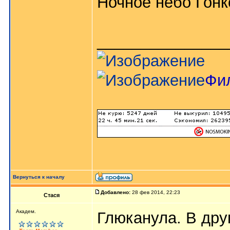
Ночное небо Гонк
_______________
Фи
Вернуться к началу
Добавлено:
28 фев 2014, 22:23
Стася
Aкaдeм.
Глюканула. В дру