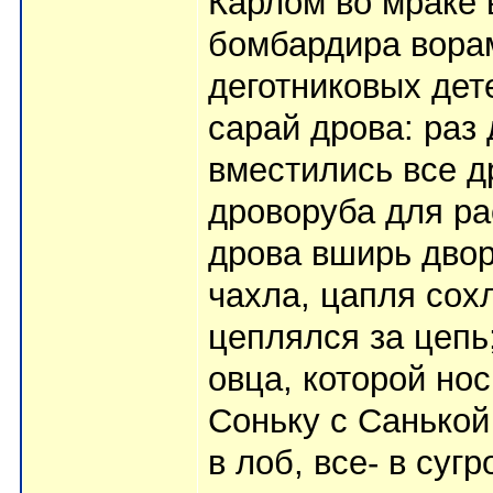
Карлом во мраке в
бомбардира ворам
деготниковых дет
сарай дрова: раз 
вместились все д
дроворуба для р
дрова вширь двор
чахла, цапля сох
цеплялся за цепь
овца, которой нос
Соньку с Санькой 
в лоб, все- в су