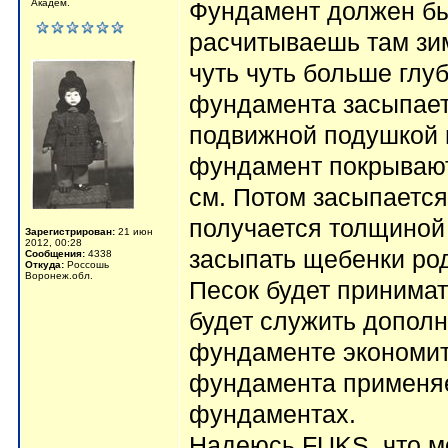
Академ.
Фундамент должен бы
расчитываешь там зи
чуть чуть больше глу
фундамента засыпаетс
подвижной подушкой 
фундамент покрывают
см. Потом засыпается
получается толщиной 
Зарегистрирован:
21 июн
2012, 00:28
засыпать щебенки род
Сообщения:
4338
Откуда:
Россошь
Воронеж.обл.
Песок будет принима
будет служить допол
фундаменте экономит
фундамента применяе
фундаментах.
Надеюсь FUKS, что м