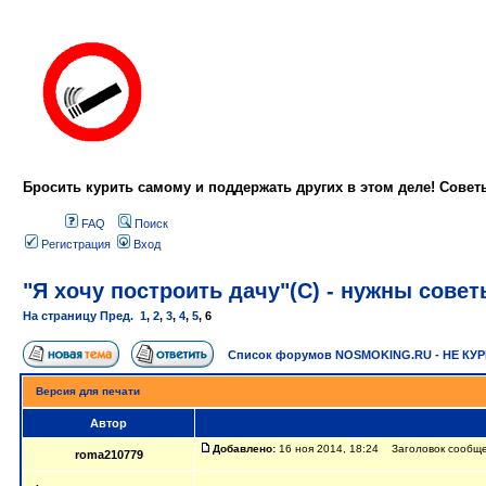
Бросить курить самому и поддержать других в этом деле! Сове
FAQ
Поиск
Регистрация
Вход
"Я хочу построить дачу"(С) - нужны сове
На страницу
Пред.
1
,
2
,
3
,
4
,
5
,
6
Список форумов NOSMOKING.RU - НЕ КУ
Версия для печати
Автор
Добавлено:
16 ноя 2014, 18:24 Заголовок сообщени
roma210779