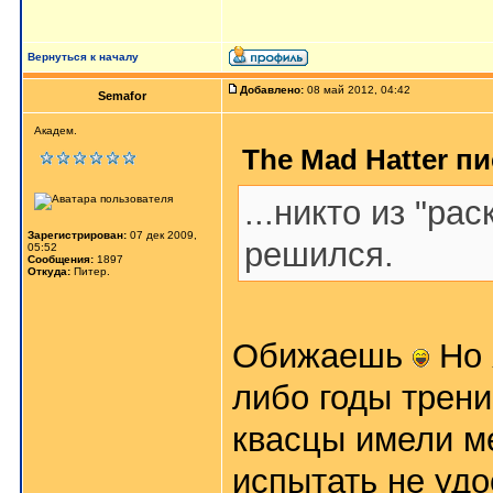
Вернуться к началу
Добавлено:
08 май 2012, 04:42
Semafor
Академ.
The Mad Hatter пи
...никто из "ра
Зарегистрирован:
07 дек 2009,
решился.
05:52
Сообщения:
1897
Откуда:
Питер.
Обижаешь
Но 
либо годы трени
квасцы имели м
испытать не уд