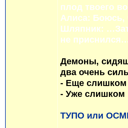
плод твоего в
Алиса: Боюсь,
Шляпник: …Зат
не приснился
Демоны, сидящи
два очень сил
- Еще слишком
- Уже слишком 
ТУПО или ОС