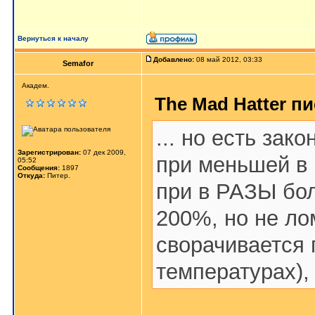
Вернуться к началу
Добавлено:
08 май 2012, 03:33
Semafor
Академ.
The Mad Hatter пи
... но есть зак
Зарегистрирован:
07 дек 2009,
при меньшей в 
05:52
Сообщения:
1897
Откуда:
Питер.
при в РАЗЫ бол
200%, но не ло
сворачивается 
температурах), 