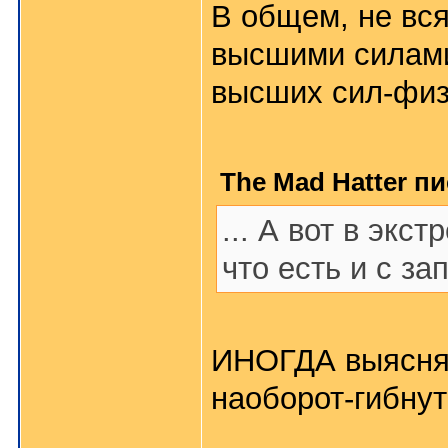
В общем, не вс
высшими силами
высших сил-фи
The Mad Hatter пи
... А вот в эк
что есть и с за
ИНОГДА выясняе
наоборот-гибнут