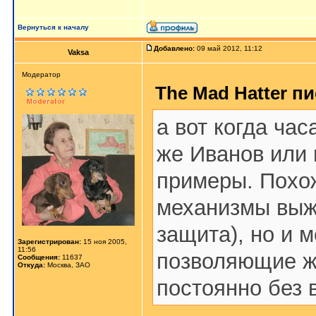
Вернуться к началу
Добавлено:
09 май 2012, 11:12
Vaksa
Модератор
The Mad Hatter пи
а вот когда час
же Иванов или
примеры. Похож
механизмы выж
защита), но и 
Зарегистрирован:
15 ноя 2005,
11:56
позволяющие ж
Сообщения:
11637
Откуда:
Москва, ЗАО
постоянно без 