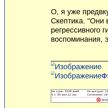
О, я уже предв
Скептика. "Они
регрессивного г
воспоминания, э
_____________
Ф