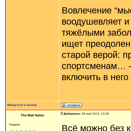
Вовлечение “мы
воодушевляет и
тяжёлыми заболе
ищет преодолен
старой верой: п
спортсменам… –
включить в него 
Вернуться к началу
Добавлено:
08 май 2012, 13:36
The Mad Hatter
Академ.
Всё можно без к