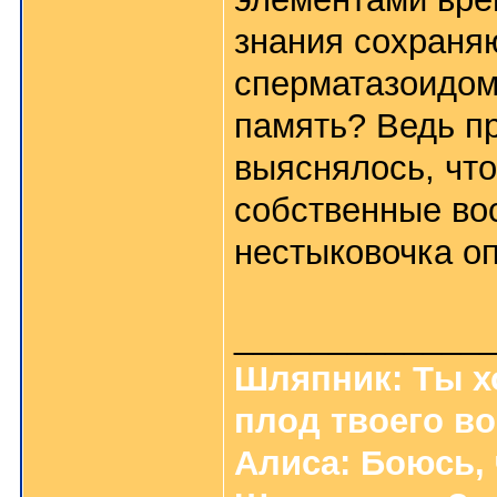
знания сохраняю
сперматазоидом
память? Ведь пр
выяснялось, что
собственные вос
нестыковочка оп
_____________
Шляпник: Ты хо
плод твоего в
Алиса: Боюсь,