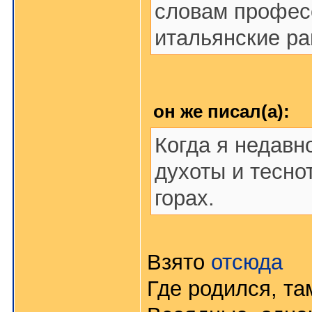
словам профес
итальянские ра
он же писал(а):
Когда я недавн
духоты и теснот
горах.
Взято
отсюда
Где родился, там