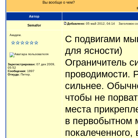
Вы вообще о чем?
Автор
Добавлено:
05 май 2012, 04:14 Заголовок с
Semafor
Академ.
С подвигами мы
для ясности)
Ограничитель си
Зарегистрирован:
07 дек 2009,
05:52
проводимости. 
Сообщения:
1897
Откуда:
Питер.
сильнее. Обычно
чтобы не порват
места прикрепле
в первобытном 
покалеченного,