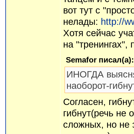
вот тут с "прос
нелады:
http://
Хотя сейчас уч
на "тренингах", 
Semafor писал(а):
ИНОГДА выясня
наоборот-гибну
Согласен, гибну
гибнут(речь не 
сложных, но не