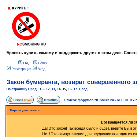
Бросить курить самому и поддержать других в этом деле! Сове
FAQ
Поиск
Регистрация
Вход
Закон бумеранга, возврат совершенного зл
На страницу
Пред.
1
...
12
,
13
,
14
,
15
,
16
,
17
След.
Список форумов NOSMOKING.RU - НЕ КУ
Версия для печати
Возвращается ли з
Да! Это закон! Так всегда было и будет, верите Вы в эт
Нет! Это самоутешение для неудачников и один из спо