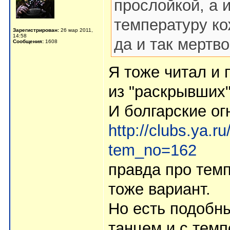
прослойкой, а 
температуру ко
Зарегистрирован:
26 мар 2011,
14:58
да и так мертво
Сообщения:
1608
Я тоже читал и 
из "раскрывших"
И болгарские о
http://clubs.ya.
tem_no=162
правда про темп
тоже вариант.
Но есть подобн
танцем и с темп