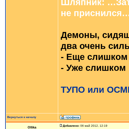
Шляпник: …Зат
не приснился
Демоны, сидящи
два очень сил
- Еще слишком
- Уже слишком 
ТУПО или ОС
Вернуться к началу
Добавлено:
06 май 2012, 12:19
Ollika