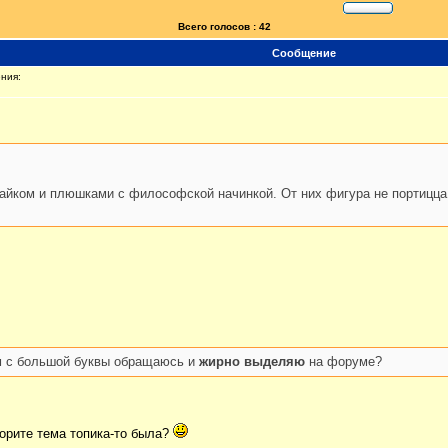
Всего голосов : 42
Сообщение
ния:
айком и плюшками с философской начинкой. От них фигура не портицца
ам с большой буквы обращаюсь и
жирно выделяю
на форуме?
ворите тема топика-то была?