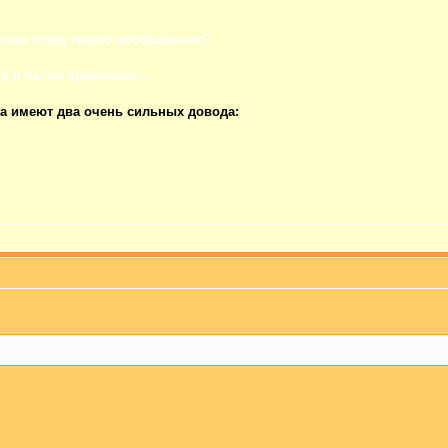
 тоже плод твоего воображения?
у я бы не приснился…
да имеют два очень сильных довода: