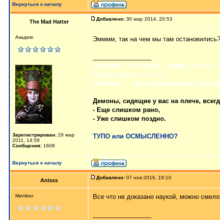
Вернуться к началу
Добавлено:
30 мар 2014, 20:53
The Mad Hatter
Академ.
Эмммм, так на чем мы там остановились?
_________________
Шляпник: Ты хочешь, сказать, что я —
Алиса: Боюсь, что так…
Шляпник: …Зато нормальному человек
Демоны, сидящие у вас на плече, всег
- Еще слишком рано,
- Уже слишком поздно.
Зарегистрирован:
26 мар
ТУПО или ОСМЫСЛЕННО?
2011, 14:58
Сообщения:
1608
Вернуться к началу
Добавлено:
07 ноя 2016, 19:10
Anisss
Member
Все что не доказано наукой, можно смело 
_________________