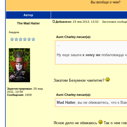
Вы вообще о чем?
Автор
Добавлено:
23 янв 2013, 13:52 Заголовок сообще
The Mad Hatter
Академ.
Aunt Charley писал(а):
...
Ну еще зашла
к нему же
побаловацца ч
Закатим Безумное чаепитие?
Зарегистрирован:
26 мар
2011, 14:58
Aunt Charley писал(а):
Сообщения:
1608
Mad Hatter
, вы не обижаетесь, что к В
Ясное дело не обижаюсь
Так о чем го