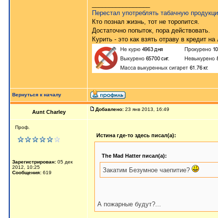
_________________
Перестал употреблять табачную продукц
Кто познал жизнь, тот не торопится.
Достаточно попыток, пора действовать.
Курить - это как взять отраву в кредит на
Вернуться к началу
Добавлено:
23 янв 2013, 16:49
Aunt Charley
Проф.
Истина где-то здесь писал(а):
The Mad Hatter писал(а):
Зарегистрирован:
05 дек
2012, 10:25
Закатим Безумное чаепитие?
Сообщения:
619
А пожарные будут?...