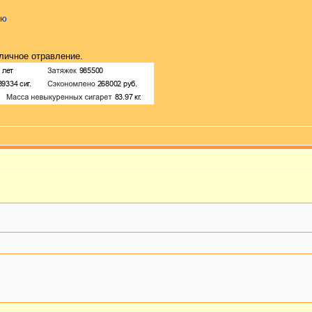
ию
 личное отравление.