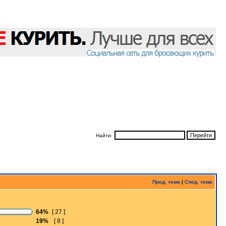
Найти:
Пред. тема
|
След. тема
64%
[ 27 ]
19%
[ 8 ]