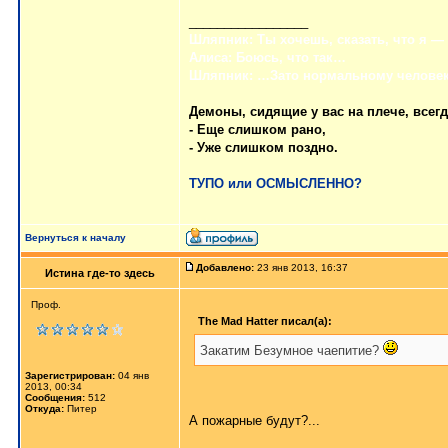
_________________
Шляпник: Ты хочешь, сказать, что я —
Алиса: Боюсь, что так…
Шляпник: …Зато нормальному человек
Демоны, сидящие у вас на плече, всег
- Еще слишком рано,
- Уже слишком поздно.
ТУПО или ОСМЫСЛЕННО?
Вернуться к началу
Добавлено:
23 янв 2013, 16:37
Истина где-то здесь
Проф.
The Mad Hatter писал(а):
Закатим Безумное чаепитие?
Зарегистрирован:
04 янв
2013, 00:34
Сообщения:
512
Откуда:
Питер
А пожарные будут?...