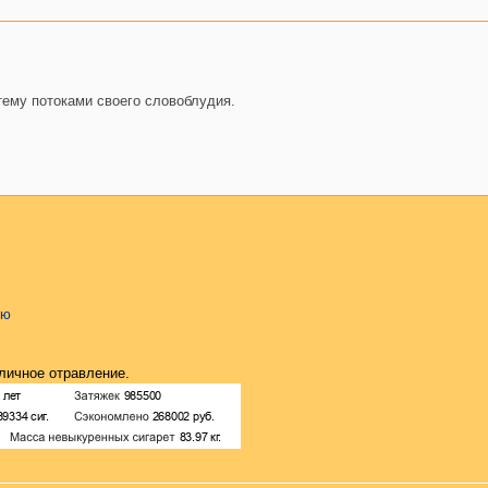
 тему потоками своего словоблудия.
ию
 личное отравление.