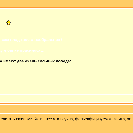
 ...
 тоже плод твоего воображения?
у я бы не приснился…
да имеют два очень сильных довода:
считать сказками. Хотя, все что научно, фальсифицируемо) так что, хот