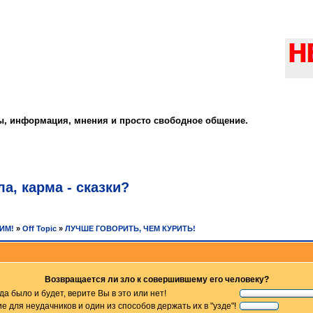
ты, информация, мнения и просто свободное общение.
а, карма - сказки?
РИМ!
»
Off Topic
»
ЛУЧШЕ ГОВОРИТЬ, ЧЕМ КУРИТЬ!
Возвращается ли зло к совершившему его человеку?
гда было и будет, верите Вы в это или нет!
 для неудачников и один из способов держать их в "узде"!