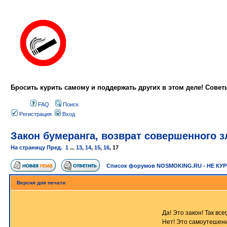
Бросить курить самому и поддержать других в этом деле! Сове
FAQ
Поиск
Регистрация
Вход
Закон бумеранга, возврат совершенного зл
На страницу
Пред.
1
...
13
,
14
,
15
,
16
,
17
Список форумов NOSMOKING.RU - НЕ КУ
Версия для печати
Да! Это закон! Так все
Нет! Это самоутешение