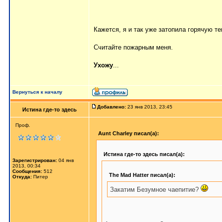
Кажется, я и так уже затопила горячую т
Считайте пожарным меня.
Ухожу
...
Вернуться к началу
Добавлено:
23 янв 2013, 23:45
Истина где-то здесь
Проф.
Aunt Charley писал(а):
Истина где-то здесь писал(а):
Зарегистрирован:
04 янв
2013, 00:34
Сообщения:
512
The Mad Hatter писал(а):
Откуда:
Питер
Закатим Безумное чаепитие?