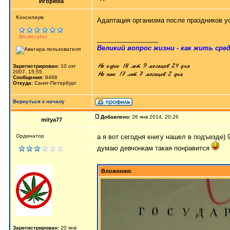
Игорюха
Kонсилиум
Адаптация организма после праздников 
_________________
Великий вопрос жизни - как жить сред
Зарегистрирован:
10 окт
2007, 15:55
Сообщения:
8468
Откуда:
Санкт-Петербург
Вернуться к началу
Добавлено:
26 янв 2014, 20:26
mitya77
Ординатор
а я вот сегодня книгу нашел в подъезде) 
думаю девчонкам такая понравится
Вложения:
Зарегистрирован:
20 янв