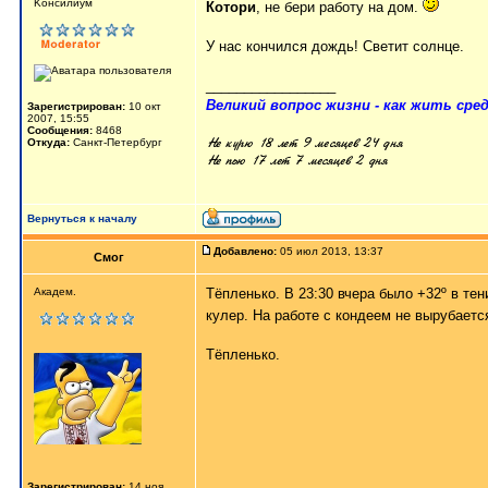
Kонсилиум
Котори
, не бери работу на дом.
У нас кончился дождь! Светит солнце.
_________________
Великий вопрос жизни - как жить сред
Зарегистрирован:
10 окт
2007, 15:55
Сообщения:
8468
Откуда:
Санкт-Петербург
Вернуться к началу
Добавлено:
05 июл 2013, 13:37
Смог
Академ.
Тёпленько. В 23:30 вчера было +32º в тен
кулер. На работе с кондеем не вырубаетс
Тёпленько.
Зарегистрирован:
14 ноя