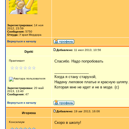
Зарегистрирован:
14 ноя
2012, 23:59
Сообщения:
5750
Откуда:
У края Мордора
Вернуться к началу
Добавлено:
11 июл 2013, 10:56
Dgeki
Практикант
Спасибо. Надо попробовать
_________________
Когда я стану старухой,
Надену лиловое платье и красную шляпу.
Которая мне не идет и не в моде. (с)
Зарегистрирован:
20 май
2013, 13:40
Сообщения:
47
Вернуться к началу
Добавлено:
19 авг 2013, 16:06
Игорюха
Kонсилиум
Скоро в школу!