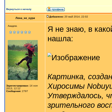
Вернуться к началу
Добавлено:
20 май 2014, 22:02
Лена_не_кури
Академ.
Я не знаю, в како
нашла:
Картинка, создан
Хиросимы Nobuyuk
Зарегистрирован:
14 ноя
2013, 12:12
Сообщения:
2797
Утверждалось, ч
зрительного вос