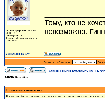
_______________
Тому, кто не хоч
невозможно. Гипп
Зарегистрирован:
19 фев
2016, 02:18
Сообщения:
8
Откуда:
Московская область, г.
Подольск
Вернуться к началу
Показать сообщения за:
Поле 
Список форумов NOSMOKING.RU - НЕ КУР
Страница
19
из
19
Кто сейчас на конференции
Сейчас этот форум просматривают: нет зарегистрированных пользователей и гости: 