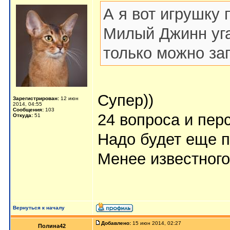
А я вот игрушку 
Милый Джинн уга
только можно заг
Супер))
Зарегистрирован:
12 июн
2014, 04:55
Сообщения:
103
24 вопроса и перс
Откуда:
51
Надо будет еще п
Менее известного
Вернуться к началу
Добавлено:
15 июн 2014, 02:27
Полина42