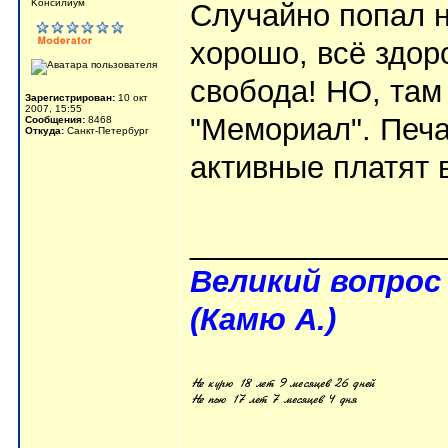
Kонсилиум
Случайно попал н
хорошо, всё здоро
свобода! НО, там
Зарегистрирован:
10 окт
2007, 15:55
"Мемориал". Печ
Сообщения:
8468
Откуда:
Санкт-Петербург
активные платят 
_______________
Великий вопрос
(Камю А.)