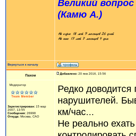
Великий вопрос
(Камю А.)
Вернуться к началу
Добавлено:
20 янв 2016, 15:56
Пахом
Мoдератор
Редко доводится 
нарушителей. Быв
Зарегистрирован:
15 мар
км/час...
2007, 13:55
Сообщения:
26998
Откуда:
Москва, САО
Не реально ехать
контролировать с