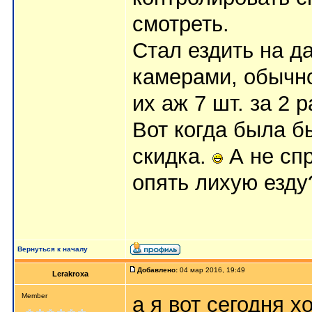
смотреть.
Стал ездить на д
камерами, обычно
их аж 7 шт. за 2 р
Вот когда была б
скидка.
А не спр
опять лихую езду
Вернуться к началу
Добавлено:
04 мар 2016, 19:49
Lerakroxa
Member
а я вот сегодня хо