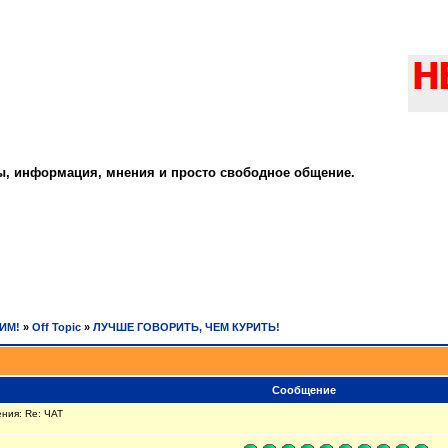
ты, информация, мнения и просто свободное общение.
РИМ!
»
Off Topic
»
ЛУЧШЕ ГОВОРИТЬ, ЧЕМ КУРИТЬ!
Сообщение
ния: Re: ЧАТ