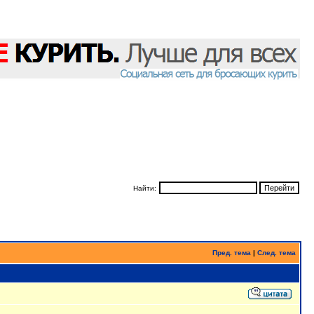
Найти:
Пред. тема
|
След. тема