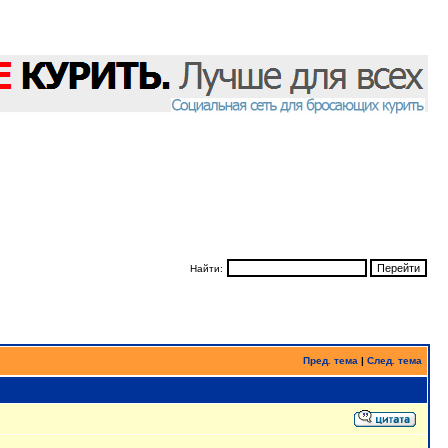
Найти:
Пред. тема
|
След. тема