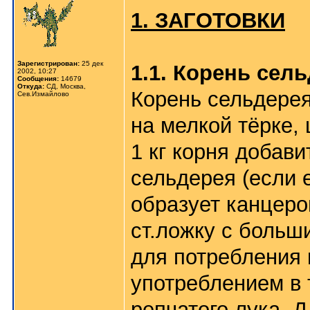
1. ЗАГОТОВКИ
Зарегистрирован:
25 дек
1.1. Корень сел
2002, 10:27
Сообщения:
14679
Откуда:
СД, Москва,
Корень сельдерея
Сев.Измайлово
на мелкой тёрке, 
1 кг корня добави
сельдерея (если е
образует канцеро
ст.ложку с больш
для потребления 
употреблением в 
репчатого лука. Д