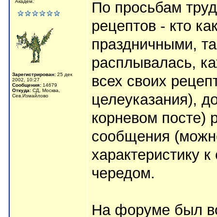
Академ.
По просьбам труд
рецептов - кто к
праздничными, та
расплывалась, к
Зарегистрирован:
25 дек
всех своих рецеп
2002, 10:27
Сообщения:
14679
Откуда:
СД, Москва,
целеуказания), до
Сев.Измайлово
корневом посте) 
сообщения (можно
характеристику к
чередом.
На форуме был во