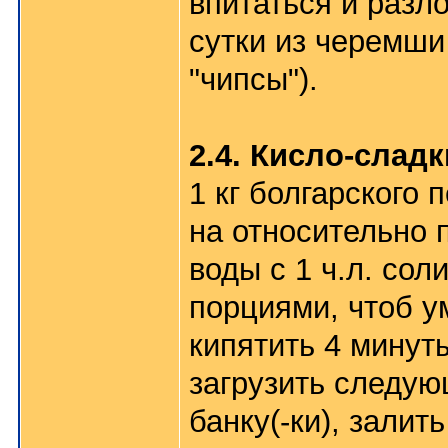
впитаться и разл
сутки из черемши
"чипсы").
2.4. Кисло-слад
1 кг болгарского 
на относительно 
воды с 1 ч.л. сол
порциями, чтоб у
кипятить 4 минут
загрузить следую
банку(-ки), залит