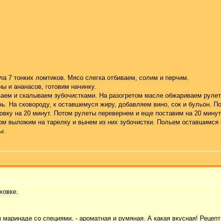
а 7 тонких ломтиков. Мясо слегка отбиваем, солим и перчим.
ны и ананасов, готовим начинку.
аем и скалываем зубочистками. На разогретом масле обжариваем рулет
ь. На сковороду, к оставшемуся жиру, добавляем вино, сок и бульон. П
овку на 20 минут. Потом рулеты перевернем и еще поставим на 20 минут
ом выложим на тарелку и вынем из них зубочистки. Польем оставшимся 
ы.
ховке
.
 маринаде со специями, - ароматная и румяная. А какая вкусная! Рецеп