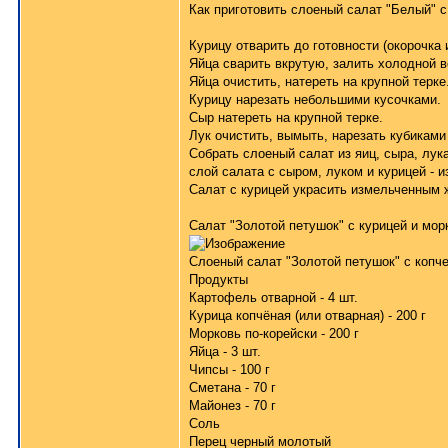
Как приготовить слоеный салат "Белый" с
Курицу отварить до готовности (окорочка 
Яйца сварить вкрутую, залить холодной в
Яйца очистить, натереть на крупной терке
Курицу нарезать небольшими кусочками.
Сыр натереть на крупной терке.
Лук очистить, вымыть, нарезать кубиками
Собрать слоеный салат из яиц, сыра, лук
слой салата с сыром, луком и курицей - 
Салат с курицей украсить измельченным 
Салат "Золотой петушок" с курицей и мор
Слоеный салат "Золотой петушок" с копч
Продукты
Картофель отварной - 4 шт.
Курица копчёная (или отварная) - 200 г
Морковь по-корейски - 200 г
Яйца - 3 шт.
Чипсы - 100 г
Сметана - 70 г
Майонез - 70 г
Соль
Перец черный молотый