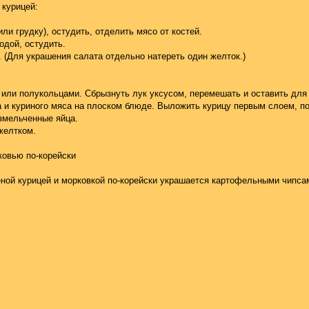
 курицей:
или грудку), остудить, отделить мясо от костей.
одой, остудить.
. (Для украшения салата отдельно натереть один желток.)
 или полукольцами. Сбрызнуть лук уксусом, перемешать и оставить для 
а и куриного мяса на плоском блюде. Выложить курицу первым слоем, п
измельченные яйца.
желтком.
ковью по-корейски
еной курицей и морковкой по-корейски украшается картофельными чипса