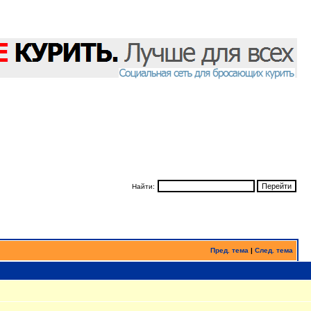
Найти:
Пред. тема
|
След. тема