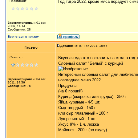
Практикант
Год тигра 2022, кроме мяса порадует сим
Зарегистрирован:
01 сен
2006, 14:14
Сообщения:
28
Вернуться к началу
Добавлено:
07 ноя 2021, 18:56
flagzero
Санитар
Вкусная еда
что поставить на стол в год 
Слоеный салат "Белый" с курицей
Интересный слоеный салат для любителей
Зарегистрирован:
04 авг
новогоднее меню 2022.
2011, 14:56
Продукты
Сообщения:
76
(на 6 порций)
Курица (окорочка или грудка) - 350 г
Яйца куриные - 4-5 шт.
Сыр твердый - 150 г
или сыр плавленый - 100 г
Лук репчатый - 1 шт.
Уксус 9% - 1 ч. ложка
Майонез - 200 г (по вкусу)