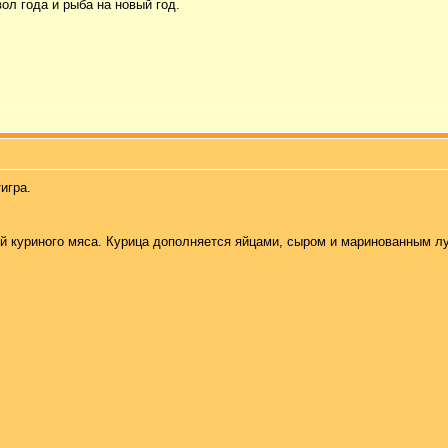
вол года и
рыба на новый год
.
тигра
.
 куриного мяса. Курица дополняется яйцами, сыром и маринованным лук