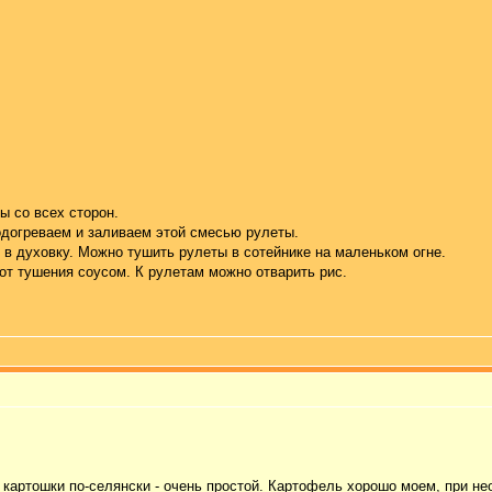
ы со всех сторон.
одогреваем и заливаем этой смесью рулеты.
 в духовку. Можно тушить рулеты в сотейнике на маленьком огне.
от тушения соусом. К рулетам можно отварить рис.
т картошки по-селянски - очень простой. Картофель хорошо моем, при н