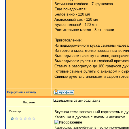
Ветчинная колбаса - 7 кружочков
Еще понадобится:
Белое вино - 120 мл
Ананасовый сок - 120 мл
Бульон мясной - 120 мл
Растительное масло - 3 ст. ложки
Приготовление:
Из подмороженного куска свинины нарезал
Из тертого сыра, мелко порезанных ветчи
Выкладываем начинку на мясо, заворачив
Выкладываем рулеты в глубокий противен
Ставим в разогретую до 180 градусов дух
Готовые свиные рулеты с ананасом и сыр
Свиные рулеты с ананасом и сыром готов
Вернуться к началу
Добавлено:
28 дек 2022, 22:41
flagzero
Санитар
Вкусная тема
запеченный картофель в ду
Картошка в духовке с луком и чесноком
Картошка, запечённая в чесночно-луковом