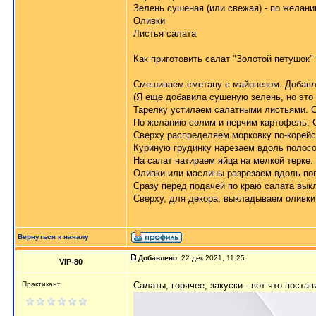
Зелень сушеная (или свежая) - по желан
Оливки
Листья салата
Как приготовить салат "Золотой петушок" 
Смешиваем сметану с майонезом. Добавл
(Я еще добавила сушеную зелень, но это
Тарелку устилаем салатными листьями. С
По желанию солим и перчим картофель. 
Сверху распределяем морковку по-корейс
Куриную грудинку нарезаем вдоль полос
На салат натираем яйца на мелкой терке.
Оливки или маслины разрезаем вдоль по
Сразу перед подачей по краю салата вык
Сверху, для декора, выкладываем оливки. 
Вернуться к началу
Добавлено:
22 дек 2021, 11:25
VIP-80
Практикант
Салаты, горячее, закуски - вот
что постав