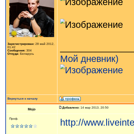
Зарегистрирован:
28 май 2012,
______________
01:42
Сообщения:
304
Откуда:
Беларусь
Мой дневник)
Вернуться к началу
Добавлено:
14 мар 2013, 20:50
Mojo
Проф.
http://www.livein