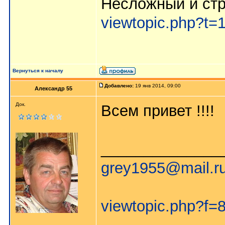
Несложный и стра
viewtopic.php?t=
Вернуться к началу
Добавлено:
19 янв 2014, 09:00
Александр 55
Док.
Всем привет !!!!
______________
grey1955@mail.r
viewtopic.php?f=