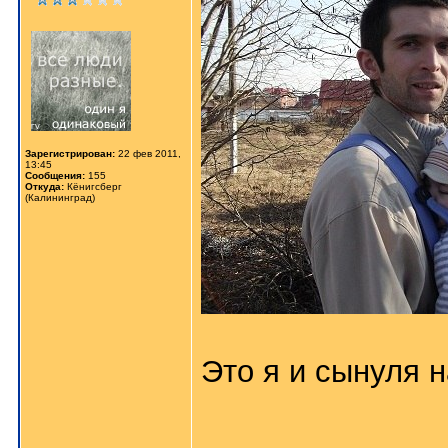
Зарегистрирован:
22 фев 2011,
13:45
Сообщения:
155
Откуда:
Кёнигсберг
(Калининград)
Это я и сынуля н
______________