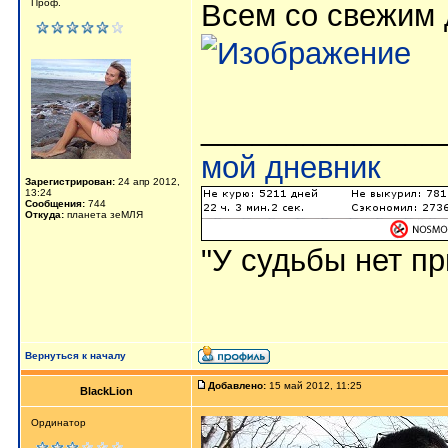
Проф.
Всем со свежим 
______________
мой дневник
Зарегистрирован:
24 апр 2012,
13:24
Сообщения:
744
Откуда:
планета зеМЛЯ
"У судьбы нет п
Вернуться к началу
Добавлено:
15 май 2012, 11:25
BlackLion
Ординатор