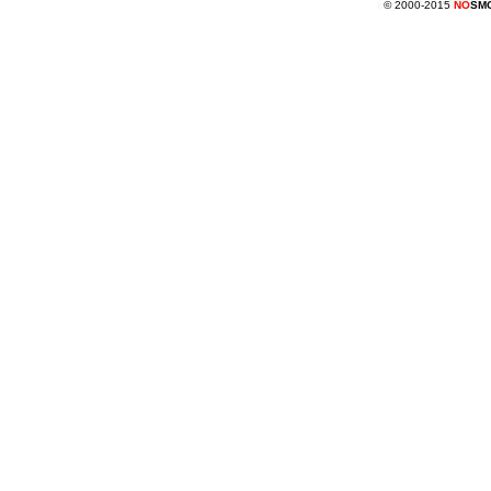
© 2000-2015
NO
SM