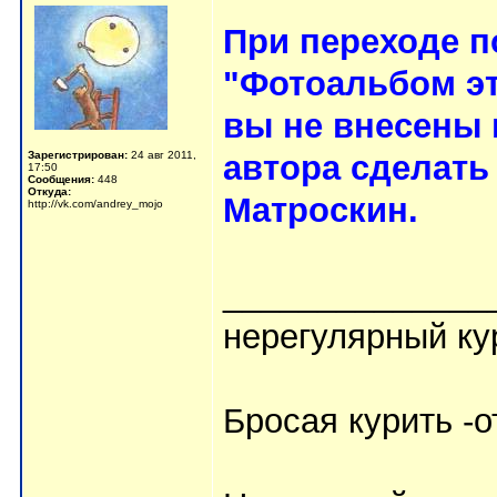
При переходе п
"Фотоальбом эт
вы не внесены 
Зарегистрирован:
24 авг 2011,
автора сделать
17:50
Сообщения:
448
Откуда:
Матроскин.
http://vk.com/andrey_mojo
______________
нерегулярный ку
Бросая курить -о