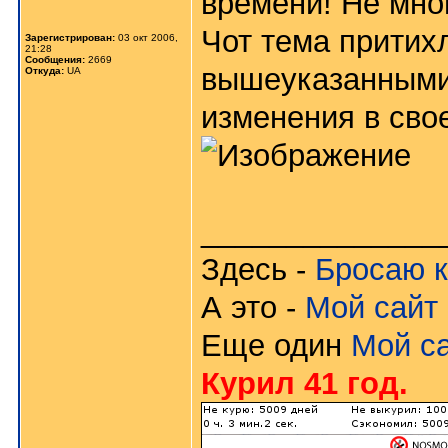
времени! Не мно
Чот тема притих
Зарегистрирован:
03 окт 2006,
21:28
Сообщения:
2669
вышеуказанными 
Откуда:
UA
изменения в свое
______________
Здесь -
Бросаю к
А это -
Мой сайт 
Еще один
Мой с
Курил 41 год.