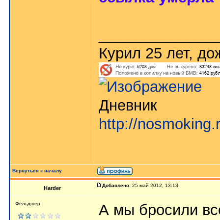
______________
Курил 25 лет, д
Дневник
http://nosmoking.
Вернуться к началу
Добавлено:
25 май 2012, 13:13
Harder
Фельдшер
А мы бросили все