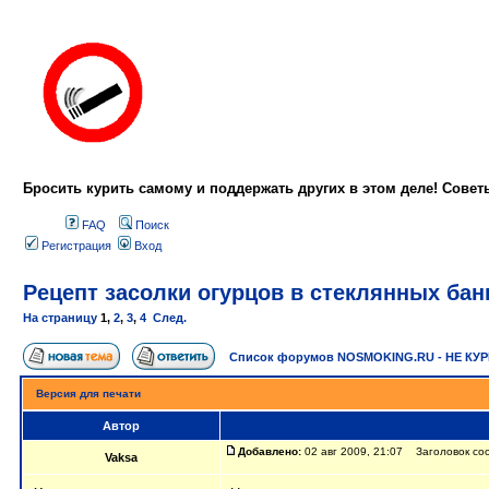
Бросить курить самому и поддержать других в этом деле! Сове
FAQ
Поиск
Регистрация
Вход
Рецепт засолки огурцов в стеклянных бан
На страницу
1
,
2
,
3
,
4
След.
Список форумов NOSMOKING.RU - НЕ КУ
Версия для печати
Автор
Добавлено:
02 авг 2009, 21:07 Заголовок соо
Vaksa