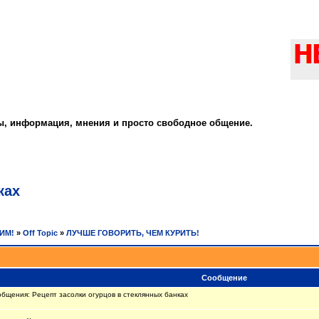
ты, информация, мнения и просто свободное общение.
ках
РИМ!
»
Off Topic
»
ЛУЧШЕ ГОВОРИТЬ, ЧЕМ КУРИТЬ!
Сообщение
бщения: Рецепт засолки огурцов в стеклянных банках