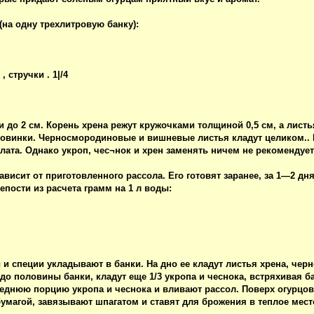
(на одну трехлитровую банку):
 стручки . 1|/4
 до 2 см. Корень хрена режут кружочками толщиной 0,5 см, а листь
ловинки. Черносмородиновые и вишневые листья кладут целиком.. 
алата. Однако укроп, чес¬нок и хрен заменять ничем не рекомендует
висит от приготовленного рассола. Его готовят заранее, за 1—2 дн
епости из расчета грамм на 1 л воды:
ы и специи укладывают в банки. На дно ее кладут листья хрена, че
до половины банки, кладут еще 1/3 укропа и чеснока, встряхивая б
леднюю порцию укропа и чеснока и вливают рассол. Поверх огурцо
умагой, завязывают шпагатом и ставят для брожения в теплое место