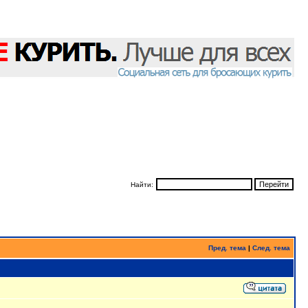
Найти:
Пред. тема
|
След. тема