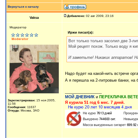
Вернуться к началу
Добавлено:
02 авг 2009, 23:16
Vaksa
Модератор
Иржи писал(а):
Вот только только засолил две 3-ли
Мой рецепт похож. Только воду я кип
И заметьте! Никаких аппаратов! Н
Надо будет на какой-нить встрече орга
А я перешла на 2-литровые банки, на 
_________________
МОЙ ДНЕВНИК
и
ПЕРЕКЛИЧКА ВЕТ
Зарегистрирован:
15 ноя 2005,
Я курила 51 год 6 мес. 7 дней.
11:56
Сообщения:
11637
Откуда:
Москва, ЗАО