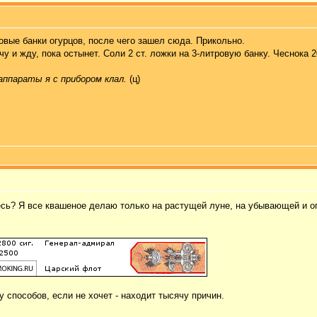
овые банки огурцов, после чего зашел сюда. Прикольно.
у и жду, пока остынет. Соли 2 ст. ложки на 3-литровую банку. Чеснока 
аппараты я с прибором клал.
(ц)
есь? Я все квашеное делаю только на растущей луне, на убывающей и о
у способов, если не хочет - находит тысячу причин.