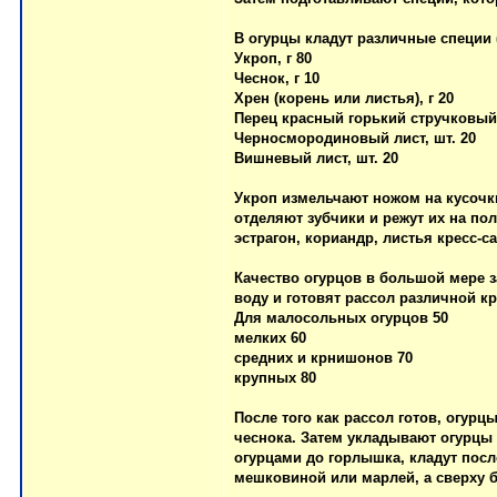
В огурцы кладут различные специи 
Укроп, г 80
Чеснок, г 10
Хрен (корень или листья), г 20
Перец красный горький стручковый ,
Черносмородиновый лист, шт. 20
Вишневый лист, шт. 20
Укроп измельчают ножом на кусочки
отделяют зубчики и режут их на по
эстрагон, кориандр, листья кресс-с
Качество огурцов в большой мере за
воду и готовят рассол различной кр
Для малосольных огурцов 50
мелких 60
средних и крнишонов 70
крупных 80
После того как рассол готов, огурц
чеснока. Затем укладывают огурцы 
огурцами до горлышка, кладут пос
мешковиной или марлей, а сверху б