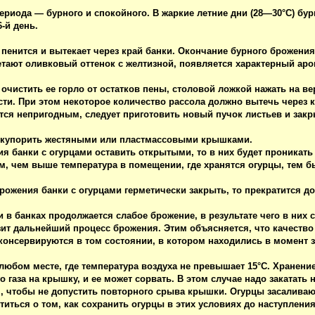
ериода — бурного и спокойного. В жаркие летние дни (28—30°С) бурн
-й день.
пенится и вытекает через край банки. Окончание бурного брожени
етают оливковый оттенок с желтизной, появляется характерный ар
 очистить ее горло от остатков пены, столовой ложкой нажать на в
сти. При этом некоторое количество рассола должно вытечь через к
ся непригодным, следует приготовить новый пучок листьев и закр
 укупорить жестяными или пластмассовыми крышками.
я банки с огурцами оставить открытыми, то в них будет проникать 
ом, чем выше температура в помещении, где хранятся огурцы, тем б
рожения банки с огурцами герметически закрыть, то прекратится дос
и в банках продолжается слабое брожение, в результате чего в них
т дальнейший процесс брожения. Этим объясняется, что качество 
 консервируются в том состоянии, в котором находились в момент з
любом месте, где температура воздуха не превышает 15°С. Хранени
газа на крышку, и ее может сорвать. В этом случае надо закатать 
, чтобы не допустить повторного срыва крышки. Огурцы засаливают
иться о том, как сохранить огурцы в этих условиях до наступлени