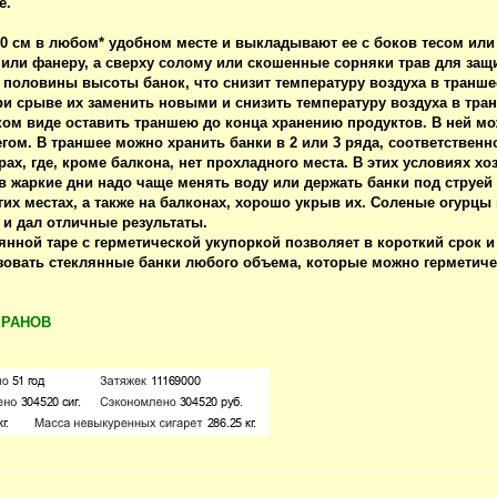
е.
0 см в любом* удобном месте и выкладывают ее с боков тесом или 
у или фанеру, а сверху солому или скошенные сорняки трав для за
половины высоты банок, что снизит температуру воздуха в траншее
и срыве их заменить новыми и снизить температуру воздуха в тран
ком виде оставить траншею до конца хранению продуктов. В ней мо
ом. В траншее можно хранить банки в 2 или 3 ряда, соответственно
рах, где, кроме балкона, нет прохладного места. В этих условиях 
в жаркие дни надо чаще менять воду или держать банки под струе
гих местах, а также на балконах, хорошо укрыв их. Соленые огурцы
 и дал отличные результаты.
лянной таре с герметической укупоркой позволяет в короткий срок 
зовать стеклянные банки любого объема, которые можно герметиче
ЕРАНОВ