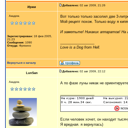
Добавлено:
02 авг 2009, 21:26
Иржи
Академ.
Вот только только засолил две 3-литр
Мой рецепт похож. Только воду я кипяч
И заметьте! Никаких аппаратов! На 
Зарегистрирован:
18 фев 2005,
21:23
_________________
Сообщения:
1090
Откуда:
Фрязино
Love is a Dog from Hell.
Вернуться к началу
Добавлено:
02 авг 2009, 22:12
LunSan
Академ.
А по фазе луны никак не ориентирует
_________________
Если человек хочет, он находит тысяч
Я вредная. я вернулась)