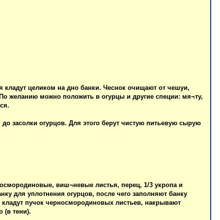
я кладут целиком на дно банки. Чеснок очищают от чешуи,
По желанию можно положить в огурцы и другие специи: мя¬ту,
ся.
я до засолки огурцов. Для этого берут чистую питьевую сырую
рносмородиновые, виш¬невые листья, перец, 1/3 укропа и
анку для уплотнения огурцов, после чего заполняют банку
в кладут пучок черносмородиновых листьев, накрывают
 (в тени).