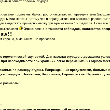
щанный рецепт соленых огурцов.
авязывания горловины банок просто накрываю их перевернутыми блюдцам
ддоны или кюветы, потому что в период активного брожения рассол выли
адо выдержать примерно месяц при т-ре не выше 15 градусов. Если всё 
а выгибаются
Очено важно в точности соблюдать количество специ
ая!!!
ся хорошо, в меньших - не пробовала.
 с герметической укупоркой. Для засолки огурцов в домашних усл
 при необходимости при хранении легко перемещать из одного мест
наковые по размеру огурцы. Поврежденные вредителями, больные
ных огурцов: Нежинские, Неросимые, Берлизовские, Первый спутни
по размерам:
т.
орые придают соленым огурцам приятный вкус и аромат.