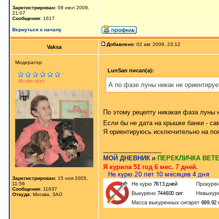
Зарегистрирован:
08 июл 2009,
21:07
Сообщения:
1617
Вернуться к началу
Добавлено:
02 авг 2009, 23:12
Vaksa
Модератор
LunSan писал(а):
А по фазе луны никак не ориентиру
По этому рецепту никакая фаза луны н
Если бы не дата на крышке банки - с
Я ориентируюсь исключительно на поя
_________________
МОЙ ДНЕВНИК
и
ПЕРЕКЛИЧКА ВЕТ
Я курила 51 год 6 мес. 7 дней.
Зарегистрирован:
15 ноя 2005,
11:56
Сообщения:
11637
Откуда:
Москва, ЗАО