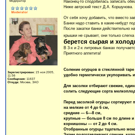
Модератор
Наконец-то сподобилась записать обе
Ниже автрский текст Д.А. Коршунова.
От себя хочу добавить, что вместо з
Банки надо ставить в какие-нибудт по
После закатки банки действительно н
крышки не срывает, они только слегк
берется сырая и холодн
В 3-х и 2-х литровых банках получает
Приятного аппетита!
Соление огурцов в стеклянной таре
Зарегистрирован:
15 ноя 2005,
удобно герметически укупоривать и
11:56
Сообщения:
11637
Откуда:
Москва, ЗАО
Для засолки отбирают свежие, оди
солить следующие сорта мелкоплод
Перед засолкой огурцы сортируют 
на мелкие от 4 до 6 см,
средние — 6—8 см,
крупные — больше 8 см по длине и
корнишоны — от 2 до 4 см.
Отобранные огурцы тщательно мою
Затем подготавливают специи, кот