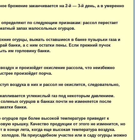
ое брожение заканчивается на 2-й — 3-й день, а в умеренно
я определяют по следующим признакам: рассол перестает
оматный запах малосольных огурцов.
ерхние огурцы, выжать оставшиеся в банке пузырьки газа и
рай банки, а с ним остатки пены. Если прежний пучок
ыть им горловину банки.
воздух и произойдет окисление рассола, что неизбежно
ыстрее произойдет порча.
туп воздуха в них и рассол не окислится, следовательно,
 скапливается углекислый газ под некоторым давлением.
соленых огурцов в банках почти не изменяется после
акатки банки.
е огурцов при более высокой температуре приведет к
новую крышку. Качество продукции от этого не изменится, но
 в конце лета, когда еще высокая температура воздуха.
я холодов. На приусадебном участке или в саду огурцы можно