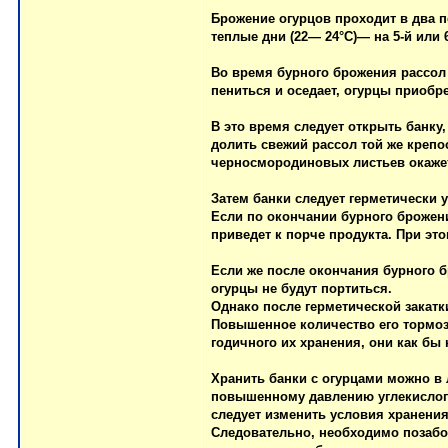
Брожение огурцов проходит в два п
теплые дни (22— 24°С)— на 5-й или 6
Во время бурного брожения рассол 
пениться и оседает, огурцы приобр
В это время следует открыть банку,
долить свежий рассол той же крепо
черносмородиновых листьев окажет
Затем банки следует герметически
Если по окончании бурного брожени
приведет к порче продукта. При эт
Если же после окончания бурного б
огурцы не будут портиться.
Однако после герметической закатк
Повышенное количество его тормози
годичного их хранения, они как бы
Хранить банки с огурцами можно в 
повышенному давлению углекислого 
следует изменить условия хранения
Следовательно, необходимо позабот