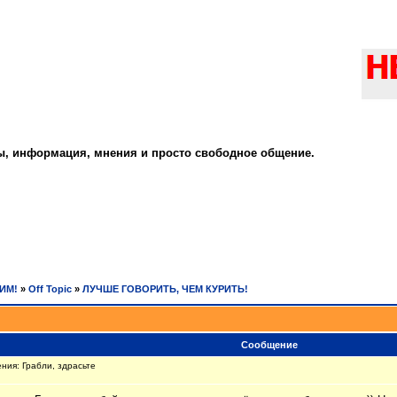
ты, информация, мнения и просто свободное общение.
РИМ!
»
Off Topic
»
ЛУЧШЕ ГОВОРИТЬ, ЧЕМ КУРИТЬ!
Сообщение
ния: Грабли, здрасьте