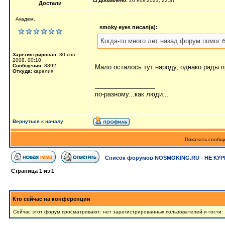
Добавлено:
26 ноя 2023, 23:37
Достали
Академ.
smoky eyes писал(а):
Когда-то много лет назад форум помог б
Зарегистрирован:
30 янв
2008, 00:10
Сообщения:
8892
Мало осталось тут народу, однако рады пр
Откуда:
карелия
_________________
по-разному...как люди...
Вернуться к началу
Показать сообще
Список форумов NOSMOKING.RU - НЕ КУР
Страница
1
из
1
Кто сейчас на конференции
Сейчас этот форум просматривают: нет зарегистрированных пользователей и гости: 