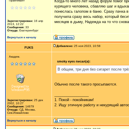
Практикант
Когда-то много лет назад форум помог бр
курящего человека, сбавляю шаг и вдыха
понеслась галопом в баню. Сразу пачка в
получила сразу весь набор, который беси
Зарегистрирован:
16 апр
месяцев в дыму, Надежда на то что снов
2013, 12:22
Сообщения:
33
Откуда:
Екатеринбург
Вернуться к началу
Добавлено:
25 ноя 2023, 10:58
FUKS
Академ.
smoky eyes писал(а):
В общем, три дня без сигарет после тр
Обычно после такого просыпаются.
_________________
1. Покой - покойникам!
Зарегистрирован:
25 дек
2002, 10:27
2. Ищу этичную работу и некурящий авто
Сообщения:
14679
Откуда:
СД, Москва,
Сев.Измайлово
Вернуться к началу