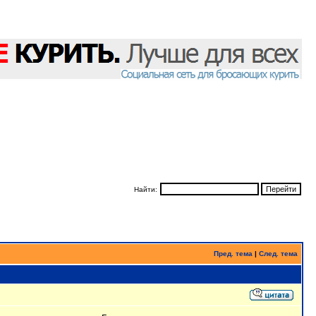
Найти:
Пред. тема
|
След. тема