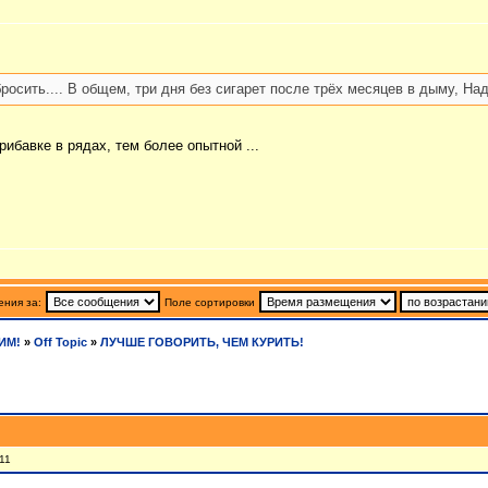
росить.... В общем, три дня без сигарет после трёх месяцев в дыму, На
ибавке в рядах, тем более опытной ...
ния за:
Поле сортировки
ИМ!
»
Off Topic
»
ЛУЧШЕ ГОВОРИТЬ, ЧЕМ КУРИТЬ!
11