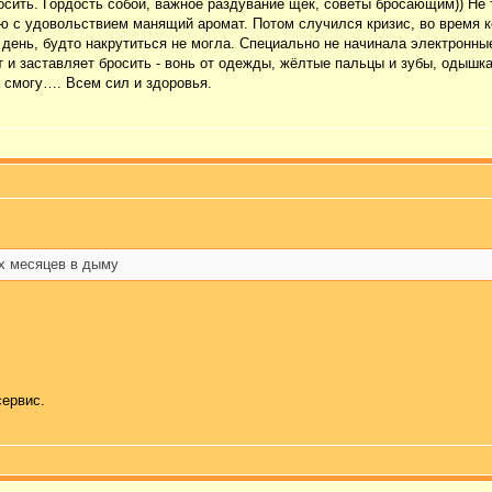
осить. Гордость собой, важное раздувание щёк, советы бросающим)) Не 
ю с удовольствием манящий аромат. Потом случился кризис, во время ко
 день, будто накрутиться не могла. Специально не начинала электронные
т и заставляет бросить - вонь от одежды, жёлтые пальцы и зубы, одышка
а смогу…. Всем сил и здоровья.
ёх месяцев в дыму
сервис.