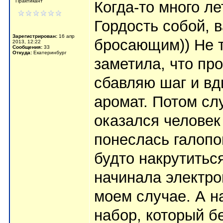
Практикант
Когда-то много л
Гордость собой, 
Зарегистрирован:
16 апр
бросающим)) Не т
2013, 12:22
Сообщения:
33
Откуда:
Екатеринбург
заметила, что пр
сбавляю шаг и в
аромат. Потом сл
оказался человек
понеслась галопо
будто накрутитьс
начинала электрон
моем случае. А н
набор, который бе