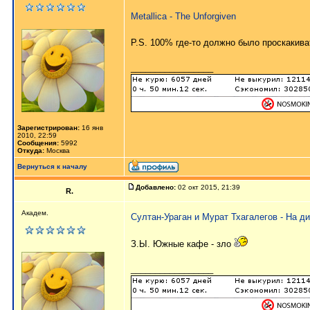
Metallica - The Unforgiven
P.S. 100% где-то должно было проскакива
_________________
Зарегистрирован:
16 янв
2010, 22:59
Сообщения:
5992
Откуда:
Москва
Вернуться к началу
Добавлено:
02 окт 2015, 21:39
R.
Академ.
Султан-Ураган и Мурат Тхагалегов - На д
З.Ы. Южные кафе - зло
_________________