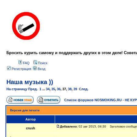
Бросить курить самому и поддержать других в этом деле! Сове
FAQ
Поиск
Регистрация
Вход
Наша музыка ))
На страницу
Пред.
1
...
34
,
35
,
36
,
37
,
38
,
39
След.
Список форумов NOSMOKING.RU - НЕ КУ
Версия для печати
Автор
Добавлено:
02 авг 2015, 04:30 Заголовок сообщен
crush