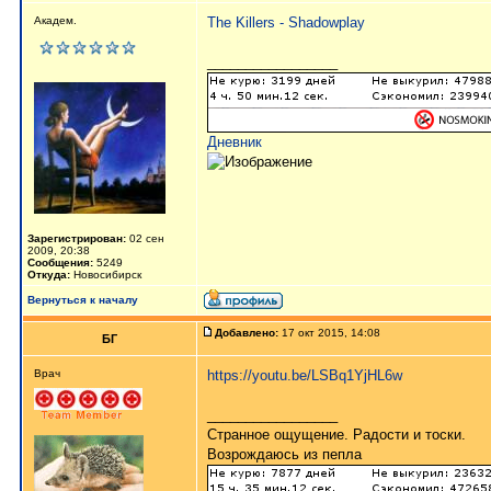
Академ.
The Killers - Shadowplay
_________________
Дневник
Зарегистрирован:
02 сен
2009, 20:38
Сообщения:
5249
Откуда:
Новосибирск
Вернуться к началу
Добавлено:
17 окт 2015, 14:08
БГ
Врач
https://youtu.be/LSBq1YjHL6w
_________________
Странное ощущение. Радости и тоски.
Возрождаюсь из пепла