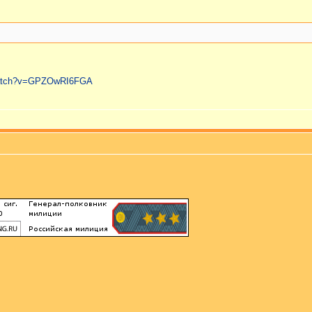
/watch?v=GPZOwRI6FGA