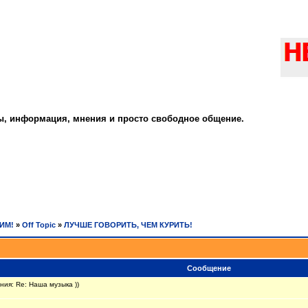
ты, информация, мнения и просто свободное общение.
РИМ!
»
Off Topic
»
ЛУЧШЕ ГОВОРИТЬ, ЧЕМ КУРИТЬ!
Сообщение
ия: Re: Наша музыка ))