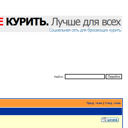
Найти:
Пред. тема
|
След. тема