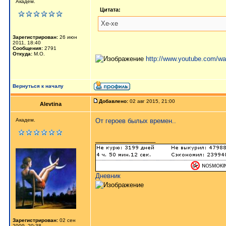
Академ.
Цитата:
Хе-хе
Зарегистрирован:
26 июн
2011, 18:40
Сообщения:
2791
Откуда:
М.О.
http://www.youtube.com
Вернуться к началу
Добавлено:
02 авг 2015, 21:00
Alevtina
Академ.
От героев былых времен..
_________________
Дневник
Зарегистрирован:
02 сен
2009, 20:38