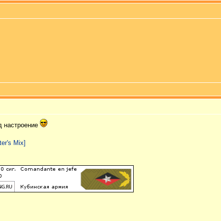
д настроение
er's Mix]