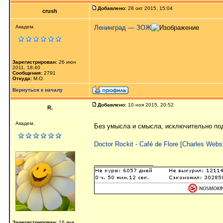
Добавлено:
28 окт 2015, 15:04
crush
Академ.
Ленинград — ЗОЖ
Зарегистрирован:
26 июн
2011, 18:40
Сообщения:
2791
Откуда:
М.О.
Вернуться к началу
Добавлено:
10 ноя 2015, 20:52
R.
Академ.
Без умысла и смысла, исключительно по
Doctor Rockit - Café de Flore [Charles Webst
_________________
Зарегистрирован:
16 янв