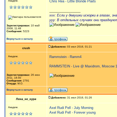
Академ.
Chris Rea - Little Blonde Plaits
_________________
xxx: Если у девушки искорки в глазах, з
ууу: В отдельных случаях они празднуют
Зарегистрирован:
10 май
2008, 11:48
Сообщения:
5223
Вернуться к началу
Добавлено:
03 июл 2016, 01:21
crush
Академ.
Rammstein - Ramm4
RAMMSTEIN - Live @ Maxidrom, Moscow 1
Зарегистрирован:
26 июн
2011, 18:40
Сообщения:
2791
Откуда:
М.О.
Вернуться к началу
Добавлено:
31 июл 2016, 01:26
Лена_не_кури
Академ.
Axel Rudi Pell - July Morning
Axel Rudi Pell - Forever young