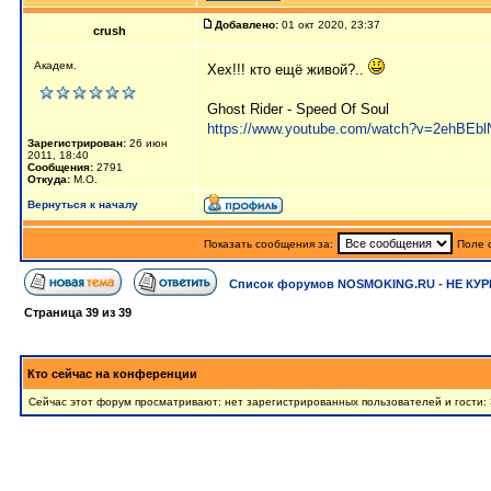
Добавлено:
01 окт 2020, 23:37
crush
Академ.
Хех!!! кто ещё живой?..
Ghost Rider - Speed Of Soul
https://www.youtube.com/watch?v=2ehBEb
Зарегистрирован:
26 июн
2011, 18:40
Сообщения:
2791
Откуда:
М.О.
Вернуться к началу
Показать сообщения за:
Поле 
Список форумов NOSMOKING.RU - НЕ КУР
Страница
39
из
39
Кто сейчас на конференции
Сейчас этот форум просматривают: нет зарегистрированных пользователей и гости: 