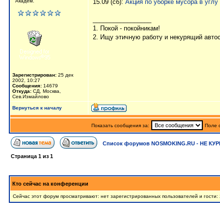
Академ.
15.09 (сб):
Акция по уборке мусора в угл
_________________
1. Покой - покойникам!
2. Ищу этичную работу и некурящий авто
Зарегистрирован:
25 дек
2002, 10:27
Сообщения:
14679
Откуда:
СД, Москва,
Сев.Измайлово
Вернуться к началу
Показать сообщения за:
Поле 
Список форумов NOSMOKING.RU - НЕ КУР
Страница
1
из
1
Кто сейчас на конференции
Сейчас этот форум просматривают: нет зарегистрированных пользователей и гости: 