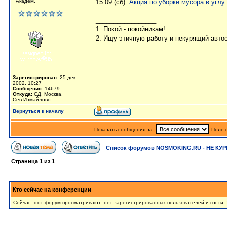
Академ.
15.09 (сб):
Акция по уборке мусора в угл
_________________
1. Покой - покойникам!
2. Ищу этичную работу и некурящий авто
Зарегистрирован:
25 дек
2002, 10:27
Сообщения:
14679
Откуда:
СД, Москва,
Сев.Измайлово
Вернуться к началу
Показать сообщения за:
Поле 
Список форумов NOSMOKING.RU - НЕ КУР
Страница
1
из
1
Кто сейчас на конференции
Сейчас этот форум просматривают: нет зарегистрированных пользователей и гости: 