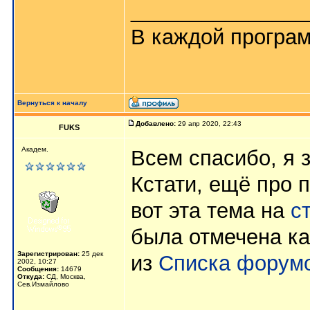
_______________
В каждой програм
Вернуться к началу
Добавлено:
29 апр 2020, 22:43
FUKS
Академ.
Всем спасибо, я з
Кстати, ещё про 
вот эта тема на
с
была отмечена ка
Зарегистрирован:
25 дек
из
Списка форум
2002, 10:27
Сообщения:
14679
Откуда:
СД, Москва,
Сев.Измайлово