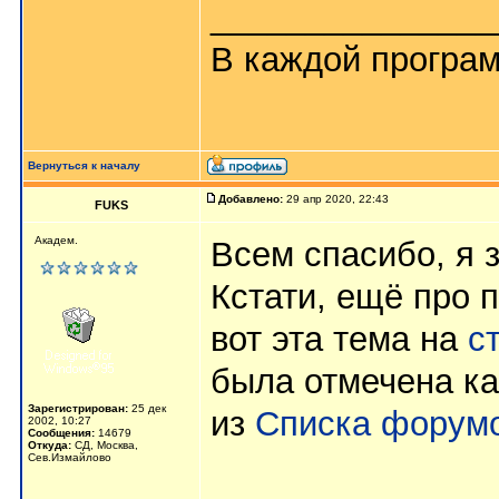
_______________
В каждой програм
Вернуться к началу
Добавлено:
29 апр 2020, 22:43
FUKS
Академ.
Всем спасибо, я з
Кстати, ещё про 
вот эта тема на
с
была отмечена ка
Зарегистрирован:
25 дек
из
Списка форум
2002, 10:27
Сообщения:
14679
Откуда:
СД, Москва,
Сев.Измайлово