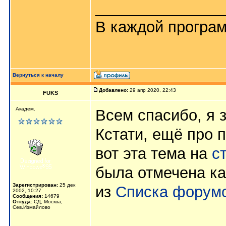
_______________
В каждой програм
Вернуться к началу
Добавлено:
29 апр 2020, 22:43
FUKS
Академ.
Всем спасибо, я з
Кстати, ещё про 
вот эта тема на
с
была отмечена ка
Зарегистрирован:
25 дек
из
Списка форум
2002, 10:27
Сообщения:
14679
Откуда:
СД, Москва,
Сев.Измайлово