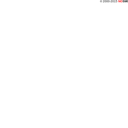
© 2000-2015
NO
SM