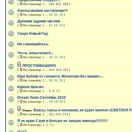
Продолжение следует...
[
На страницу:
1
...
606
,
607
,
608
]
Апельсиновое настроение!!!
[
На страницу:
1
...
20
,
21
,
22
]
Дневник задним числом
[
На страницу:
1
...
11
,
12
,
13
]
Скоро Новый Год.
Не сомневайтесь.
Что ж, попытаемся...
[
На страницу:
1
...
16
,
17
,
18
]
ПРОСТОКВАШИНО
[
На страницу:
1
...
322
,
323
,
324
]
Юра бублик vs сигарета. Мочилово без правил....
[
На страницу:
1
...
50
,
51
,
52
]
Короче бросил.
[
На страницу:
1
...
5
,
6
,
7
]
Dream Team Сентябрь 2010
[
На страницу:
1
...
18
,
19
,
20
]
Ваксы, таксы и человеки, не курят воопче! (СВЕТЛАЯ 
Опрос:
[
На страницу:
1
...
311
,
312
,
313
]
Я не курю 2 дня и больше не закурю никогда!!!!!!!!!!
[
На страницу:
1
,
2
,
3
]
тсссс....