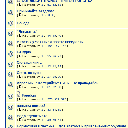
БОГ ЛЮБИТ ТРОИЦУ - ТРЕТЬЯ ПОПЫТКА !
[
На страницу:
1
...
51
,
52
,
53
]
Принимайте заядлого!!
[
На страницу:
1
,
2
,
3
,
4
]
Победа
"Январята."
[
На страницу:
1
...
44
,
45
,
46
]
В гостях у SoYki или просто посиделки!
[
На страницу:
1
...
156
,
157
,
158
]
Не курю
[
На страницу:
1
...
25
,
26
,
27
]
Сильная книга
[
На страницу:
1
...
12
,
13
,
14
]
Опять не курю!
[
На страницу:
1
...
27
,
28
,
29
]
Апрельки!!! Не теряйсь!! Пиши!! Не пропадайсь!!!
[
На страницу:
1
...
31
,
32
,
33
]
Freedom
[
На страницу:
1
...
376
,
377
,
378
]
попытка номер 2
[
На страницу:
1
...
33
,
34
,
35
]
Надо сделать это
[
На страницу:
1
...
49
,
50
,
51
]
Нормативная лексика!!! Для эпатажа и привлечения форумчан!!