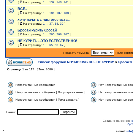
[
На страницу:
1
...
139
,
140
,
141
]
ВСЁ..
[
На страницу:
1
...
186
,
187
,
188
]
хочу начать с чистого листа...
[
На страницу:
1
...
37
,
38
,
39
]
Бросай курить бросай
[
На страницу:
1
...
265
,
266
,
267
]
НЕ КУРИТЬ - ЭТО ЕСТЕСТВЕННО!
[
На страницу:
1
...
65
,
66
,
67
]
Показать темы за:
Поле сорти
Список форумов NOSMOKING.RU - НЕ КУРИМ!
»
Бросаем 
Страница
1
из
174
[ Тем: 8686 ]
Непрочитанные сообщения
Нет непрочитанных со
Непрочитанные сообщения [ Популярная тема ]
Нет непрочитанных соо
Непрочитанные сообщения [ Тема закрыта ]
Нет непрочитанных соо
Найти:
Создано на основе
Рус
*
e-mail:
inf