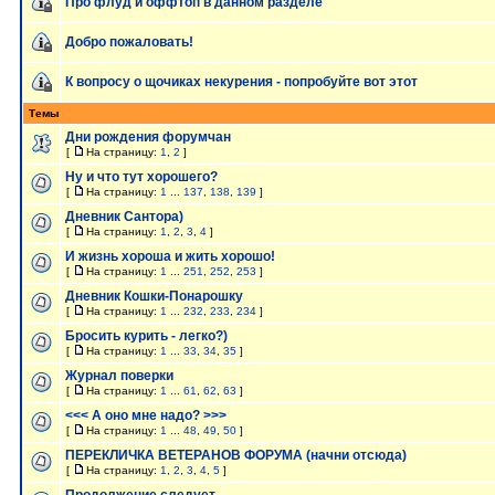
Про флуд и оффтоп в данном разделе
Добро пожаловать!
К вопросу о щочиках некурения - попробуйте вот этот
Темы
Дни рождения форумчан
[
На страницу:
1
,
2
]
Ну и что тут хорошего?
[
На страницу:
1
...
137
,
138
,
139
]
Дневник Сантора)
[
На страницу:
1
,
2
,
3
,
4
]
И жизнь хороша и жить хорошо!
[
На страницу:
1
...
251
,
252
,
253
]
Дневник Кошки-Понарошку
[
На страницу:
1
...
232
,
233
,
234
]
Бросить курить - легко?)
[
На страницу:
1
...
33
,
34
,
35
]
Журнал поверки
[
На страницу:
1
...
61
,
62
,
63
]
<<< А оно мне надо? >>>
[
На страницу:
1
...
48
,
49
,
50
]
ПЕРЕКЛИЧКА ВЕТЕРАНОВ ФОРУМА (начни отсюда)
[
На страницу:
1
,
2
,
3
,
4
,
5
]