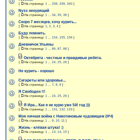
[
На страницу:
1
...
338
,
339
,
340
]
Nyss некурящий
[
На страницу:
1
...
34
,
35
,
36
]
Скоро 7 месяцев, хочу курить...
[
На страницу:
1
,
2
,
3
,
4
]
Буду помнить.
[
На страницу:
1
...
154
,
155
,
156
]
Дневничок Ульяны
[
На страницу:
1
...
86
,
87
,
88
]
Октябрята - честные и правдивые ребята.
[
На страницу:
1
...
24
,
25
,
26
]
Не курить - хорошо
Сигареты или здоровье...
[
На страницу:
1
...
7
,
8
,
9
]
Я Свободен !!!
[
На страницу:
1
...
24
,
25
,
26
]
Я Ира... Как я не курю уже 5й! год )))
[
На страницу:
1
...
131
,
132
,
133
]
Моя личная война с Никотиновым чудовищем (НЧ)
[
На страницу:
1
...
9
,
10
,
11
]
Жизнь - клёвая штука! :)
[
На страницу:
1
...
13
,
14
,
15
]