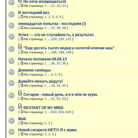
Не хочу возвращаться!
[
На страницу:
1
...
21
,
22
,
23
]
В последний раз.
[
На страницу:
1
,
2
,
3
,
4
,
5
]
ннннадцатая попытка - последняя (!)
[
На страницу:
1
...
37
,
38
,
39
]
Успех — это не случайность, а результат.
[
На страницу:
1
...
129
,
130
,
131
]
"Еще десять тысяч ведер и золотой ключик наш"
[
На страницу:
1
...
188
,
189
,
190
]
Начало положено 06.06.13
[
На страницу:
1
...
36
,
37
,
38
]
Дневник свободы
[
На страницу:
1
...
4
,
5
,
6
]
Давайте нюхать радугу!
[
На страницу:
1
...
43
,
44
,
45
]
Сегодня - новый день, и я в нём не курю.
[
На страницу:
1
...
51
,
52
,
53
]
RESTART OF MY MIND
[
На страницу:
1
...
623
,
624
,
625
]
Мой.
[
На страницу:
1
,
2
]
Новой сигарете-НЕТ!!! Я с вами.
[
На страницу:
1
,
2
,
3
]