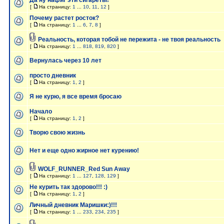
Да ну нафиг эти сигареты!
[
На страницу:
1
...
10
,
11
,
12
]
Почему растет росток?
[
На страницу:
1
...
6
,
7
,
8
]
Реальность, которая тобой не пережита - не твоя реальность
[
На страницу:
1
...
818
,
819
,
820
]
Вернулась через 10 лет
просто дневник
[
На страницу:
1
,
2
]
Я не курю, я все время бросаю
Начало
[
На страницу:
1
,
2
]
Творю свою жизнь
Нет и еще одно жирное нет курению!
WOLF_RUNNER_Red Sun Away
[
На страницу:
1
...
127
,
128
,
129
]
Не курить так здорово!!! :)
[
На страницу:
1
,
2
]
Личный дневник Маришки:)!!!
[
На страницу:
1
...
233
,
234
,
235
]