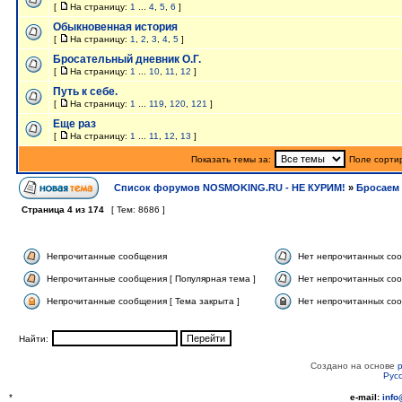
[
На страницу:
1
...
4
,
5
,
6
]
Обыкновенная история
[
На страницу:
1
,
2
,
3
,
4
,
5
]
Бросательный дневник О.Г.
[
На страницу:
1
...
10
,
11
,
12
]
Путь к себе.
[
На страницу:
1
...
119
,
120
,
121
]
Еще раз
[
На страницу:
1
...
11
,
12
,
13
]
Показать темы за:
Поле сорти
Список форумов NOSMOKING.RU - НЕ КУРИМ!
»
Бросаем 
Страница
4
из
174
[ Тем: 8686 ]
Непрочитанные сообщения
Нет непрочитанных со
Непрочитанные сообщения [ Популярная тема ]
Нет непрочитанных соо
Непрочитанные сообщения [ Тема закрыта ]
Нет непрочитанных соо
Найти:
Создано на основе
Рус
*
e-mail:
inf