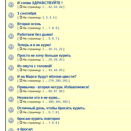
И снова ЗДРАВСТВУЙТЕ !
[
На страницу:
1
...
42
,
43
,
44
]
3 сентября
[
На страницу:
1
,
2
,
3
,
4
]
Вторая осень
[
На страницу:
1
...
7
,
8
,
9
]
Работаем без дыма!
[
На страницу:
1
...
5
,
6
,
7
]
Теперь и я не курю!
[
На страницу:
1
...
20
,
21
,
22
]
Просто не хочу больше курить
[
На страницу:
1
...
28
,
29
,
30
]
Из омута с головой!
[
На страницу:
1
...
43
,
44
,
45
]
И на Марсе будут яблони цвести?
[
На страницу:
1
...
279
,
280
,
281
]
Привычка - вторая натура. Избавляемся!
[
На страницу:
1
...
86
,
87
,
88
]
Неужели это я не курю...
[
На страницу:
1
...
380
,
381
,
382
]
Отличный день, чтобы бросить курить.
[
На страницу:
1
...
6
,
7
,
8
]
бросаю курить повторно
[
На страницу:
1
...
7
,
8
,
9
]
я бросил