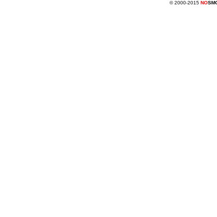
© 2000-2015
NO
SM