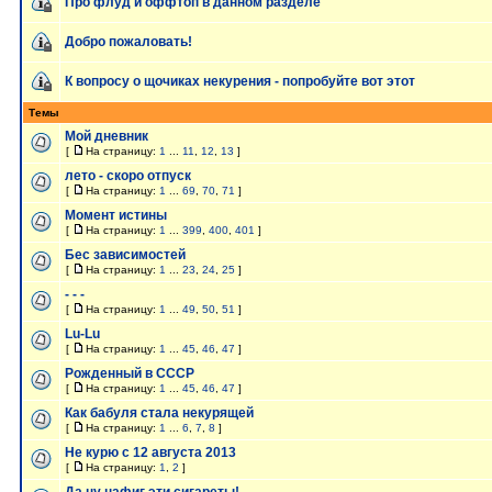
Про флуд и оффтоп в данном разделе
Добро пожаловать!
К вопросу о щочиках некурения - попробуйте вот этот
Темы
Мой дневник
[
На страницу:
1
...
11
,
12
,
13
]
лето - скоро отпуск
[
На страницу:
1
...
69
,
70
,
71
]
Момент истины
[
На страницу:
1
...
399
,
400
,
401
]
Бес зависимостей
[
На страницу:
1
...
23
,
24
,
25
]
- - -
[
На страницу:
1
...
49
,
50
,
51
]
Lu-Lu
[
На страницу:
1
...
45
,
46
,
47
]
Рожденный в СССР
[
На страницу:
1
...
45
,
46
,
47
]
Как бабуля стала некурящей
[
На страницу:
1
...
6
,
7
,
8
]
Не курю с 12 августа 2013
[
На страницу:
1
,
2
]