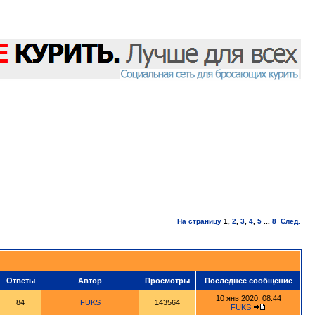
На страницу
1
,
2
,
3
,
4
,
5
...
8
След.
Ответы
Автор
Просмотры
Последнее сообщение
10 янв 2020, 08:44
84
FUKS
143564
FUKS