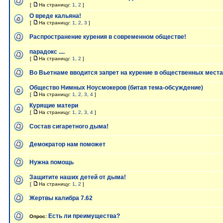
[
На страницу:
1
,
2
]
О вреде кальяна!
[
На страницу:
1
,
2
,
3
]
Распространение курения в современном обществе!
парадокс ....
[
На страницу:
1
,
2
]
Во Вьетнаме вводится запрет на курение в общественных мест
Общество Нимных Ноусмокеров (битая тема-обсуждение)
[
На страницу:
1
,
2
,
3
,
4
]
Курящие матери
[
На страницу:
1
,
2
,
3
,
4
]
Состав сигаретного дыма!
Демократор нам поможет
Нужна помощь
Защитите наших детей от дыма!
[
На страницу:
1
,
2
]
Жертвы калибра 7.62
Есть ли преимущества?
Опрос: