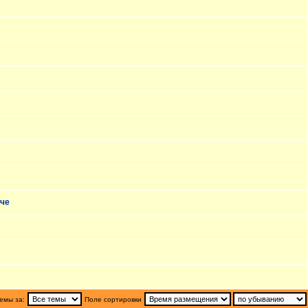
аче
емы за:
Поле сортировки