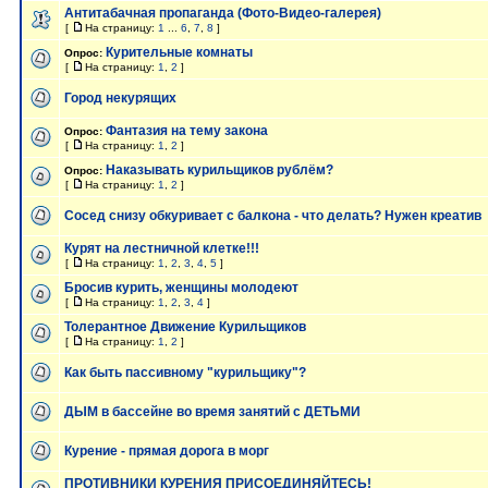
Антитабачная пропаганда (Фото-Видео-галерея)
[
На страницу:
1
...
6
,
7
,
8
]
Курительные комнаты
Опрос:
[
На страницу:
1
,
2
]
Город некурящих
Фантазия на тему закона
Опрос:
[
На страницу:
1
,
2
]
Наказывать курильщиков рублём?
Опрос:
[
На страницу:
1
,
2
]
Сосед снизу обкуривает с балкона - что делать? Нужен креатив
Курят на лестничной клетке!!!
[
На страницу:
1
,
2
,
3
,
4
,
5
]
Бросив курить, женщины молодеют
[
На страницу:
1
,
2
,
3
,
4
]
Толерантное Движение Курильщиков
[
На страницу:
1
,
2
]
Как быть пассивному "курильщику"?
ДЫМ в бассейне во время занятий с ДЕТЬМИ
Курение - прямая дорога в морг
ПРОТИВНИКИ КУРЕНИЯ ПРИСОЕДИНЯЙТЕСЬ!