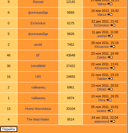
15 фев 2012, 12:21
9
Remad
12142
Vaksa
19 янв 2012, 15:42
6
фогельвейде
9569
Vaksa
22 дек 2011, 21:41
0
ExSmoker
6175
ExSmoker
11 дек 2011, 11:00
5
фогельвейде
9626
andreii
28 ноя 2011, 15:19
2
asold
7452
KKrasnov
23 ноя 2011, 10:49
46
БГ
43648
Zelebz
22 ноя 2011, 13:41
30
JohnBMW
27422
KKrasnov
21 ноя 2011, 23:19
16
URI
19655
Talotim
13 ноя 2011, 20:52
2
тайванец
6961
DRAG
13 ноя 2011, 18:25
1
тайванец
6974
Рита
05 ноя 2011, 15:01
13
Homo Nosmokius
33104
tarianz
24 окт 2011, 22:04
4
The Mad Hatter
9514
adamovrd