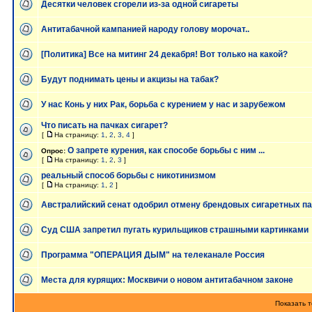
Десятки человек сгорели из-за одной сигареты
Антитабачной кампанией народу голову морочат..
[Политика] Все на митинг 24 декабря! Вот только на какой?
Будут поднимать цены и акцизы на табак?
У нас Конь у них Рак, борьба с курением у нас и зарубежом
Что писать на пачках сигарет?
[
На страницу:
1
,
2
,
3
,
4
]
О запрете курения, как способе борьбы с ним ...
Опрос:
[
На страницу:
1
,
2
,
3
]
реальный способ борьбы с никотинизмом
[
На страницу:
1
,
2
]
Австралийский сенат одобрил отмену брендовых сигаретных п
Суд США запретил пугать курильщиков страшными картинками
Программа "ОПЕРАЦИЯ ДЫМ" на телеканале Россия
Места для курящих: Москвичи о новом антитабачном законе
Показать т