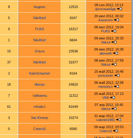
09 сен 2012, 13:13
8
Андрюс
12515
фогельвейде
20 июл 2012, 00:02
5
NikANof
9347
Азазелло
08 июл 2012, 19:04
9
FUKS
16317
FUKS
09 июн 2012, 20:33
1
NikANof
6604
Vaksa
09 июн 2012, 16:39
15
Ольга
23536
alexwah
08 июн 2012, 17:59
37
NikANof
31977
Vaksa
15 май 2012, 16:46
2
Kate3channel
8164
portustukr
06 май 2012, 22:58
18
Alexan
24810
menskiy1
05 май 2012, 17:13
7
тайванец
11312
VKB
07 апр 2012, 15:45
61
mihailv1
61649
Vaksa
31 мар 2012, 17:04
3
Зак Юниор
10274
valentin1981
06 мар 2012, 03:53
0
CeteruS
6580
CeteruS