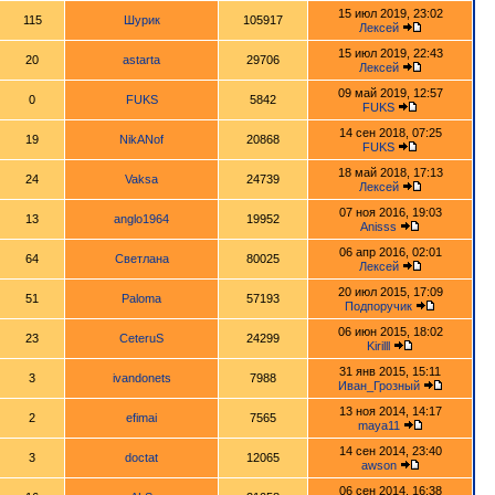
15 июл 2019, 23:02
115
Шурик
105917
Лексей
15 июл 2019, 22:43
20
astarta
29706
Лексей
09 май 2019, 12:57
0
FUKS
5842
FUKS
14 сен 2018, 07:25
19
NikANof
20868
FUKS
18 май 2018, 17:13
24
Vaksa
24739
Лексей
07 ноя 2016, 19:03
13
anglo1964
19952
Anisss
06 апр 2016, 02:01
64
Светлана
80025
Лексей
20 июл 2015, 17:09
51
Paloma
57193
Подпоручик
06 июн 2015, 18:02
23
CeteruS
24299
Kirilll
31 янв 2015, 15:11
3
ivandonets
7988
Иван_Грозный
13 ноя 2014, 14:17
2
efimai
7565
maya11
14 сен 2014, 23:40
3
doctat
12065
awson
06 сен 2014, 16:38