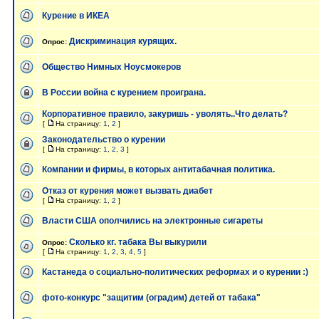
Курение в ИКЕА
Дискриминация курящих.
Опрос:
Общество Нимных Ноусмокеров
В России война с курением проиграна.
Корпоративное правило, закуришь - уволять..Что делать?
[
На страницу:
1
,
2
]
Законодательство о курении
[
На страницу:
1
,
2
,
3
]
Компании и фирмы, в которых антитабачная политика.
Отказ от курения может вызвать диабет
[
На страницу:
1
,
2
]
Власти США ополчились на электронные сигареты
Сколько кг. табака Вы выкурили
Опрос:
[
На страницу:
1
,
2
,
3
,
4
,
5
]
Кастанеда о социально-политических реформах и о курении :)
фото-конкурс "защитим (оградим) детей от табака"