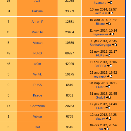
16
ALS
21058
kvanters
13 авг 2014, 12:57
31
Paloma
33569
Lavr1986
10 июл 2014, 21:56
7
Антон Р.
12551
Bitone
11 июн 2014, 10:14
15
MustDie
23484
Кадеточка
05 дек 2013, 20:35
5
Alexan
10659
SashaKuryaga
29 ноя 2013, 21:17
49
FUKS
68927
FUKS
11 сен 2013, 09:06
45
at0m
42929
ЛаРРРа
23 апр 2013, 16:52
3
Ver4ik
10175
mysapol
28 мар 2013, 16:12
0
FUKS
6810
FUKS
31 янв 2013, 21:55
5
Ksede
8351
Godvil
17 дек 2012, 14:40
17
Светлана
20753
FUKS
12 окт 2012, 14:28
1
Vaksa
6755
slavav
04 окт 2012, 20:54
6
uxa
9516
uxa