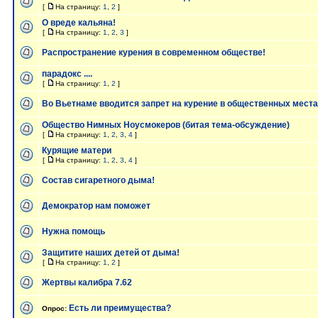
[
На страницу:
1
,
2
]
О вреде кальяна!
[
На страницу:
1
,
2
,
3
]
Распространение курения в современном обществе!
парадокс ....
[
На страницу:
1
,
2
]
Во Вьетнаме вводится запрет на курение в общественных мест
Общество Нимных Ноусмокеров (битая тема-обсуждение)
[
На страницу:
1
,
2
,
3
,
4
]
Курящие матери
[
На страницу:
1
,
2
,
3
,
4
]
Состав сигаретного дыма!
Демократор нам поможет
Нужна помощь
Защитите наших детей от дыма!
[
На страницу:
1
,
2
]
Жертвы калибра 7.62
Есть ли преимущества?
Опрос: