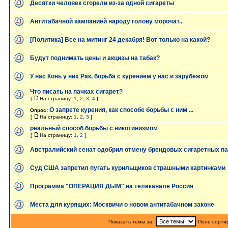
Десятки человек сгорели из-за одной сигареты
Антитабачной кампанией народу голову морочат..
[Политика] Все на митинг 24 декабря! Вот только на какой?
Будут поднимать цены и акцизы на табак?
У нас Конь у них Рак, борьба с курением у нас и зарубежом
Что писать на пачках сигарет?
[
На страницу:
1
,
2
,
3
,
4
]
О запрете курения, как способе борьбы с ним ...
Опрос:
[
На страницу:
1
,
2
,
3
]
реальный способ борьбы с никотинизмом
[
На страницу:
1
,
2
]
Австралийский сенат одобрил отмену брендовых сигаретных п
Суд США запретил пугать курильщиков страшными картинками
Программа "ОПЕРАЦИЯ ДЫМ" на телеканале Россия
Места для курящих: Москвичи о новом антитабачном законе
Показать темы за:
Поле сорти