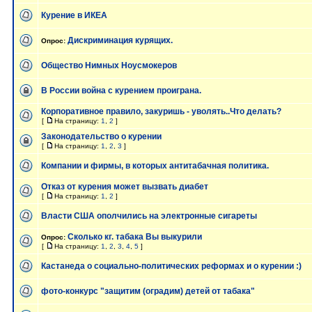
Курение в ИКЕА
Дискриминация курящих.
Опрос:
Общество Нимных Ноусмокеров
В России война с курением проиграна.
Корпоративное правило, закуришь - уволять..Что делать?
[
На страницу:
1
,
2
]
Законодательство о курении
[
На страницу:
1
,
2
,
3
]
Компании и фирмы, в которых антитабачная политика.
Отказ от курения может вызвать диабет
[
На страницу:
1
,
2
]
Власти США ополчились на электронные сигареты
Сколько кг. табака Вы выкурили
Опрос:
[
На страницу:
1
,
2
,
3
,
4
,
5
]
Кастанеда о социально-политических реформах и о курении :)
фото-конкурс "защитим (оградим) детей от табака"