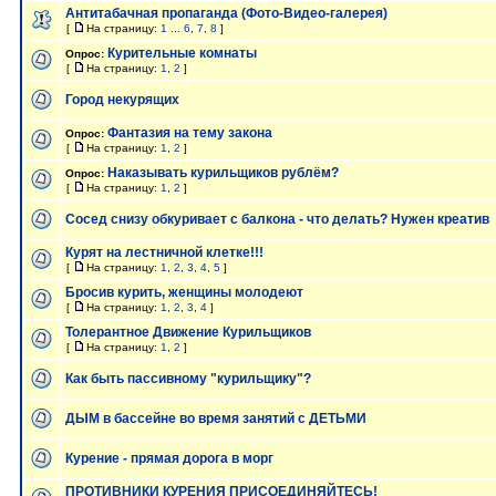
Антитабачная пропаганда (Фото-Видео-галерея)
[
На страницу:
1
...
6
,
7
,
8
]
Курительные комнаты
Опрос:
[
На страницу:
1
,
2
]
Город некурящих
Фантазия на тему закона
Опрос:
[
На страницу:
1
,
2
]
Наказывать курильщиков рублём?
Опрос:
[
На страницу:
1
,
2
]
Сосед снизу обкуривает с балкона - что делать? Нужен креатив
Курят на лестничной клетке!!!
[
На страницу:
1
,
2
,
3
,
4
,
5
]
Бросив курить, женщины молодеют
[
На страницу:
1
,
2
,
3
,
4
]
Толерантное Движение Курильщиков
[
На страницу:
1
,
2
]
Как быть пассивному "курильщику"?
ДЫМ в бассейне во время занятий с ДЕТЬМИ
Курение - прямая дорога в морг
ПРОТИВНИКИ КУРЕНИЯ ПРИСОЕДИНЯЙТЕСЬ!