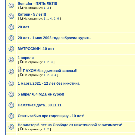
Semafor - ПЯТЬ ЛЕТ!!!
[
На страницу:
1
,
2
]
Котори - 5 лет!!!
[
На страницу:
1
...
4
,
5
,
6
]
20 лет
20 лет - 1 мая 2003 года я бросил курить
МАТРОСКИН -10 лет
1 апреля
[
На страницу:
1
,
2
,
3
]
ПАХОМ без дымовой завесы!!!
[
На страницу:
1
,
2
,
3
,
4
]
1 марта 2021 - 12 лет без никотина
5 апреля, 4 года не курю!!
Памятная дата.. 30.11.11.
Опять забыл про годовщину - 10 лет!
Навигатор 6 лет на Свободе от никотиновой зависимости!
[
На страницу:
1
,
2
]