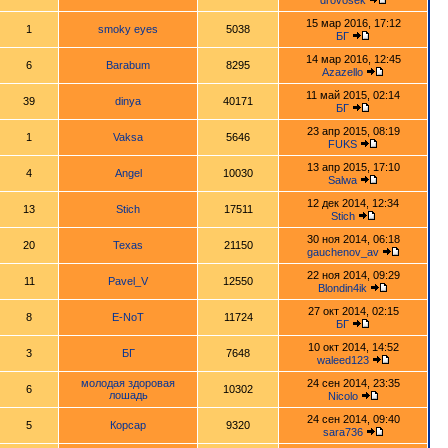
drovosek
15 мар 2016, 17:12
1
smoky eyes
5038
БГ
14 мар 2016, 12:45
6
Barabum
8295
Azazello
11 май 2015, 02:14
39
dinya
40171
БГ
23 апр 2015, 08:19
1
Vaksa
5646
FUKS
13 апр 2015, 17:10
4
Angel
10030
Salwa
12 дек 2014, 12:34
13
Stich
17511
Stich
30 ноя 2014, 06:18
20
Texas
21150
gauchenov_av
22 ноя 2014, 09:29
11
Pavel_V
12550
Blondin4ik
27 окт 2014, 02:15
8
E-NoT
11724
БГ
10 окт 2014, 14:52
3
БГ
7648
waleed123
молодая здоровая
24 сен 2014, 23:35
6
10302
лошадь
Nicolo
24 сен 2014, 09:40
5
Корсар
9320
sara736