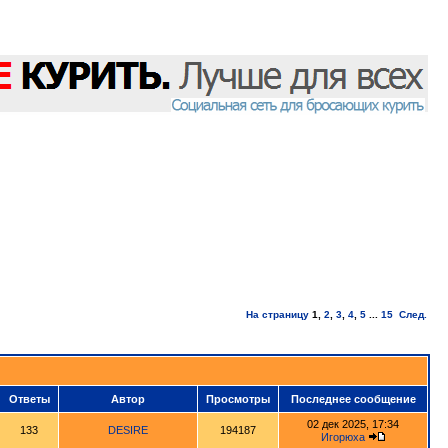
На страницу
1
,
2
,
3
,
4
,
5
...
15
След.
Ответы
Автор
Просмотры
Последнее сообщение
02 дек 2025, 17:34
133
DESIRE
194187
Игорюха