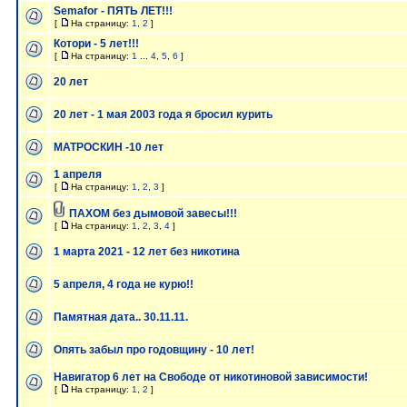
Semafor - ПЯТЬ ЛЕТ!!!
[
На страницу:
1
,
2
]
Котори - 5 лет!!!
[
На страницу:
1
...
4
,
5
,
6
]
20 лет
20 лет - 1 мая 2003 года я бросил курить
МАТРОСКИН -10 лет
1 апреля
[
На страницу:
1
,
2
,
3
]
ПАХОМ без дымовой завесы!!!
[
На страницу:
1
,
2
,
3
,
4
]
1 марта 2021 - 12 лет без никотина
5 апреля, 4 года не курю!!
Памятная дата.. 30.11.11.
Опять забыл про годовщину - 10 лет!
Навигатор 6 лет на Свободе от никотиновой зависимости!
[
На страницу:
1
,
2
]