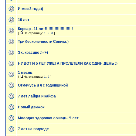
И мои 3 года))
10 лет
Корсар - 11 лет!!!!!!!!!!!!!!!!!!!!!!!
[
На страницу:
1
,
2
,
3
]
Три бесконечности Соника:)
Эх, красиво :) (+)
НУ ВОТ И 5 ЛЕТ УЖЕ! А ПРОЛЕТЕЛИ КАК ОДИН ДЕНЬ :)
1 месяц
[
На страницу:
1
,
2
]
Отмечусь и я с годовщиной
7 лет лайфа и кайфа
Новый движок!
Молодая здоровая лошадь. 5 лет
7 лет на подходе