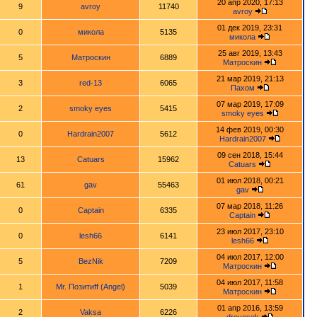
20 апр 2020, 17:13
9
avroy
11740
avroy
01 дек 2019, 23:31
0
микола
5135
микола
25 авг 2019, 13:43
5
Матроскин
6889
Матроскин
21 мар 2019, 21:13
3
red-13
6065
Пахом
07 мар 2019, 17:09
2
smoky eyes
5415
smoky eyes
14 фев 2019, 00:30
0
Hardrain2007
5612
Hardrain2007
09 сен 2018, 15:44
13
Catuars
15962
Catuars
01 июл 2018, 00:21
61
gav
55463
gav
07 мар 2018, 11:26
0
Captain
6335
Captain
23 июл 2017, 23:10
0
lesh66
6141
lesh66
04 июл 2017, 12:00
5
BezNik
7209
Матроскин
04 июл 2017, 11:58
1
Mr. Позитиff (Angel)
5039
Матроскин
01 апр 2016, 13:59
2
Vaksa
6226