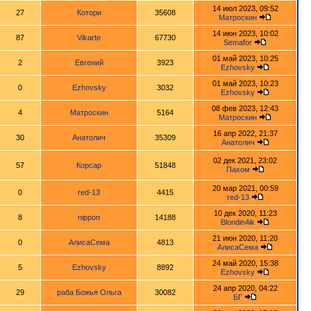
14 июл 2023, 09:52
27
Котори
35608
Матроскин
14 июн 2023, 10:02
87
Vikarte
67730
Semafor
01 май 2023, 10:25
2
Евгений
3923
Ezhovsky
01 май 2023, 10:23
0
Ezhovsky
3032
Ezhovsky
08 фев 2023, 12:43
4
Матроскин
5164
Матроскин
16 апр 2022, 21:37
30
Анатолич
35309
Анатолич
02 дек 2021, 23:02
57
Корсар
51848
Пахом
20 мар 2021, 00:59
0
red-13
4415
red-13
10 дек 2020, 11:23
8
nippon
14188
Blondin4ik
21 июн 2020, 11:20
0
АлисаСема
4813
АлисаСема
24 май 2020, 15:38
5
Ezhovsky
8892
Ezhovsky
24 апр 2020, 04:22
29
раба Божья Ольга
30082
БГ