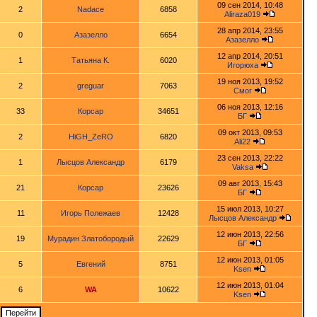
09 сен 2014, 10:48
2
Nadace
6858
Aliraza019
28 апр 2014, 23:55
0
Азазелло
6654
Азазелло
12 апр 2014, 20:51
1
Татьяна К.
6020
Игорюха
19 ноя 2013, 19:52
2
greguar
7063
Смог
06 ноя 2013, 12:16
33
Корсар
34651
БГ
09 окт 2013, 09:53
2
HiGH_ZeRO
6820
Ali22
23 сен 2013, 22:22
1
Лысцов Александр
6179
Vaksa
09 авг 2013, 15:43
21
Корсар
23626
БГ
15 июл 2013, 10:27
11
Игорь Полежаев
12428
Лысцов Александр
12 июн 2013, 22:56
19
Мурадин Златобородый
22629
БГ
12 июн 2013, 01:05
5
Евгений
8751
Ksen
12 июн 2013, 01:04
6
WA
10622
Ksen