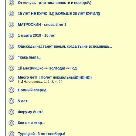
Отмечусь - для численности и порядкУ:)
15 ЛЕТ НЕ КУРЮ!!!.)) БОЛЬШЕ 20 ЛЕТ КУРИЛ((
МАТРОСКИН - снова 5 лет!
1 марта 2019 - 10 лет
Однажды настанет время, когда ты не вспомнишь...
"Кака была...
1й месячишко -> Полгода! -> Год
Много лет!!! Полёт нормальный)))))))))))))
[
На страницу:
1
,
2
,
3
,
4
,
5
]
Полный вперёд!
5 лет
Форуму быть!
Как же я стар...
Турецкий - 8 лет свободы!