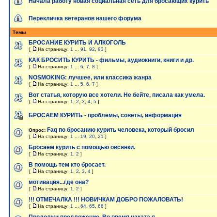
Начала работу новая социальная сеть для бросающих курить
Перекличка ветеранов нашего форума
Темы
БРОСАНИЕ КУРИТЬ И АЛКОГОЛЬ
[
На страницу:
1
...
91
,
92
,
93
]
КАК БРОСИТЬ КУРИТЬ - фильмы, аудиокниги, книги и др.
[
На страницу:
1
...
6
,
7
,
8
]
NOSMOKING: лучшее, или классика жанра
[
На страницу:
1
...
5
,
6
,
7
]
Вот статья, которую все хотели. Не бейте, писала как умела.
[
На страницу:
1
,
2
,
3
,
4
,
5
]
БРОСАЕМ КУРИТЬ - проблемы, советы, информация
Faq по бросанию курить человека, который бросил
Опрос:
[
На страницу:
1
...
19
,
20
,
21
]
Бросаем курить с помощью овсянки.
[
На страницу:
1
,
2
]
В помощь тем кто бросает.
[
На страницу:
1
,
2
,
3
,
4
]
мотивация...где она?
[
На страницу:
1
,
2
]
!!! ОТМЕЧАЛКА !!! НОВИЧКАМ ДОБРО ПОЖАЛОВАТЬ!
[
На страницу:
1
...
64
,
65
,
66
]