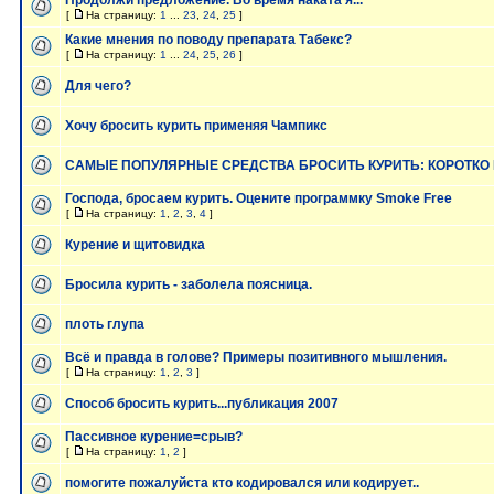
Продолжи предложение. Во время наката я...
[
На страницу:
1
...
23
,
24
,
25
]
Какие мнения по поводу препарата Табекс?
[
На страницу:
1
...
24
,
25
,
26
]
Для чего?
Хочу бросить курить применяя Чампикс
САМЫЕ ПОПУЛЯРНЫЕ СРЕДСТВА БРОСИТЬ КУРИТЬ: КОРОТКО И
Господа, бросаем курить. Оцените программку Smoke Free
[
На страницу:
1
,
2
,
3
,
4
]
Курение и щитовидка
Бросила курить - заболела поясница.
плоть глупа
Всё и правда в голове? Примеры позитивного мышления.
[
На страницу:
1
,
2
,
3
]
Способ бросить курить...публикация 2007
Пассивное курение=срыв?
[
На страницу:
1
,
2
]
помогите пожалуйста кто кодировался или кодирует..