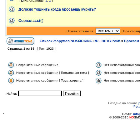
[
На страницу:
1
,
2
]
Должно тошнить когда бросаешь курить?
Сорвалась(((
Показать темы за:
Поле сорти
Список форумов NOSMOKING.RU - НЕ КУРИМ!
»
Бросаем 
Страница
1
из
39
[ Тем: 1923 ]
Непрочитанные сообщения
Нет непрочитанных со
Непрочитанные сообщения [ Популярная тема ]
Нет непрочитанных соо
Непрочитанные сообщения [ Тема закрыта ]
Нет непрочитанных соо
Найти:
Создано на основе
Рус
*
e-mail:
inf
© 2000-2015
NO
SM