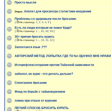
Просто мысли
Апплет для просмотра статистики некурения
Опрос:
Проблемы со здоровьем после бросания.
[
На страницу:
1
,
2
,
3
,
4
,
5
]
Есть ли люди которым не помог Карр?
[
На страницу:
1
...
61
,
62
,
63
]
30+ причин бросить курить
[
На страницу:
1
...
10
,
11
,
12
]
Заплетаеся язык .???
АВТОРСКИЙ МЕТОД .ПОПЫТКА ГДЕ ТО №!-УДАЧНО! МНЕ НРАВ
Иглорефлексотерапия против Табачной зависимости
заболел, не курю - что делать дальше?
Спонтанное бросание
Фонд по борьбе с табакокурением
ломка при отказе от курения
ЛЕГКИЙ СПОСОБ БРОСИТЬ КУРИТЬ