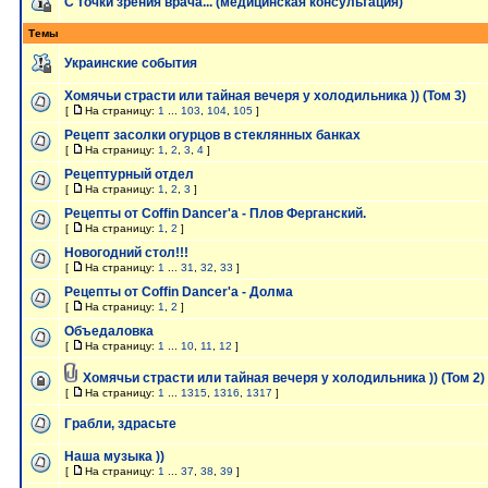
С точки зрения врача... (медицинская консультация)
Темы
Украинские события
Хомячьи страсти или тайная вечеря у холодильника )) (Том 3)
[
На страницу:
1
...
103
,
104
,
105
]
Рецепт засолки огурцов в стеклянных банках
[
На страницу:
1
,
2
,
3
,
4
]
Рецептурный отдел
[
На страницу:
1
,
2
,
3
]
Рецепты от Coffin Dancer'a - Плов Ферганский.
[
На страницу:
1
,
2
]
Новогодний стол!!!
[
На страницу:
1
...
31
,
32
,
33
]
Рецепты от Coffin Dancer'a - Долма
[
На страницу:
1
,
2
]
Объедаловка
[
На страницу:
1
...
10
,
11
,
12
]
Хомячьи страсти или тайная вечеря у холодильника )) (Том 2)
[
На страницу:
1
...
1315
,
1316
,
1317
]
Грабли, здрасьте
Наша музыка ))
[
На страницу:
1
...
37
,
38
,
39
]