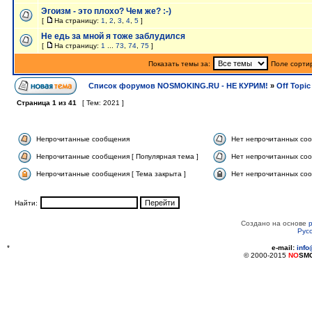
Эгоизм - это плохо? Чем же? :-)
[
На страницу:
1
,
2
,
3
,
4
,
5
]
Не едь за мной я тоже заблудился
[
На страницу:
1
...
73
,
74
,
75
]
Показать темы за:
Поле сорти
Список форумов NOSMOKING.RU - НЕ КУРИМ!
»
Off Topic
Страница
1
из
41
[ Тем: 2021 ]
Непрочитанные сообщения
Нет непрочитанных со
Непрочитанные сообщения [ Популярная тема ]
Нет непрочитанных соо
Непрочитанные сообщения [ Тема закрыта ]
Нет непрочитанных соо
Найти:
Создано на основе
Рус
*
e-mail:
inf
© 2000-2015
NO
SM