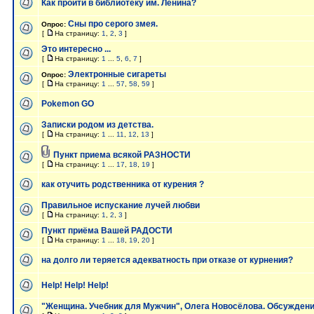
Как пройти в библиотеку им. Ленина?
Сны про серого змея.
Опрос:
[
На страницу:
1
,
2
,
3
]
Это интересно ...
[
На страницу:
1
...
5
,
6
,
7
]
Электронные сигареты
Опрос:
[
На страницу:
1
...
57
,
58
,
59
]
Pokemon GO
Записки родом из детства.
[
На страницу:
1
...
11
,
12
,
13
]
Пункт приема всякой РАЗНОСТИ
[
На страницу:
1
...
17
,
18
,
19
]
как отучить родственника от курения ?
Правильное испускание лучей любви
[
На страницу:
1
,
2
,
3
]
Пункт приёма Вашей РАДОСТИ
[
На страницу:
1
...
18
,
19
,
20
]
на долго ли теряется адекватность при отказе от курнения?
Help! Help! Help!
"Женщина. Учебник для Мужчин", Олега Новосёлова. Обсуждени