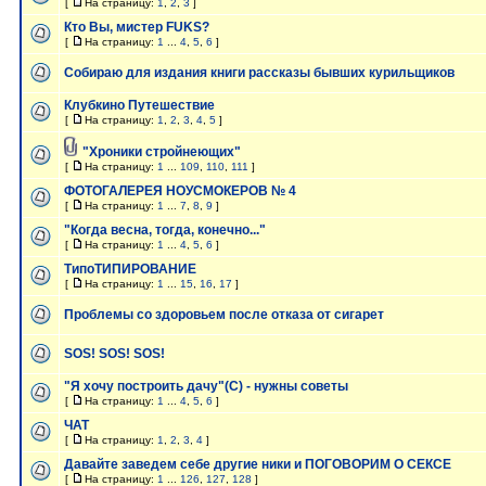
[
На страницу:
1
,
2
,
3
]
Кто Вы, мистер FUKS?
[
На страницу:
1
...
4
,
5
,
6
]
Собираю для издания книги рассказы бывших курильщиков
Клубкино Путешествие
[
На страницу:
1
,
2
,
3
,
4
,
5
]
"Хроники стройнеющих"
[
На страницу:
1
...
109
,
110
,
111
]
ФОТОГАЛЕРЕЯ НОУСМОКЕРОВ № 4
[
На страницу:
1
...
7
,
8
,
9
]
"Когда весна, тогда, конечно..."
[
На страницу:
1
...
4
,
5
,
6
]
ТипоТИПИРОВАНИЕ
[
На страницу:
1
...
15
,
16
,
17
]
Проблемы со здоровьем после отказа от сигарет
SOS! SOS! SOS!
"Я хочу построить дачу"(С) - нужны советы
[
На страницу:
1
...
4
,
5
,
6
]
ЧАТ
[
На страницу:
1
,
2
,
3
,
4
]
Давайте заведем себе другие ники и ПОГОВОРИМ О СЕКСЕ
[
На страницу:
1
...
126
,
127
,
128
]