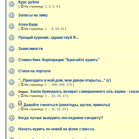
Курс рубля
[
На страницу:
1
,
2
,
3
,
4
]
Запасы на зиму
Ален Карр
[
На страницу:
1
...
9
,
10
,
11
]
Прощай курение, здравствуй Я...
Зависимости
Стивен Кинг. Корпорация "Бросайте курить"
Стихи на портале
"...Приходите в мой дом, мои двери открыты..." (с)
[
На страницу:
1
...
168
,
169
,
170
]
Закон бумеранга, возврат совершенного зла, карма - сказ
Опрос:
[
На страницу:
1
...
15
,
16
,
17
]
Давайте смеяться (анектоды, шутки, приколы)
[
На страницу:
1
...
11
,
12
,
13
]
Когда лучше выкурить последнюю сигарету?
Начать курить по новой на фоне стресса.