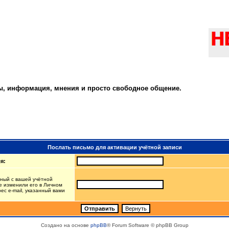
ты, информация, мнения и просто свободное общение.
Послать письмо для активации учётной записи
я:
нный с вашей учётной
е изменили его в Личном
рес e-mail, указанный вами
Создано на основе
phpBB
® Forum Software © phpBB Group