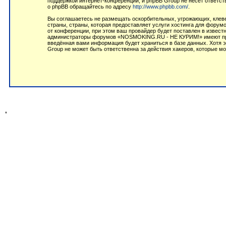
поддержкой интернет-конференций, и phpBB Group не несёт ответст
о phpBB обращайтесь по адресу
http://www.phpbb.com/
.
Вы соглашаетесь не размещать оскорбительных, угрожающих, клеве
страны, страны, которая предоставляет услуги хостинга для фор
от конференции, при этом ваш провайдер будет поставлен в извест
администраторы форумов «NOSMOKING.RU - НЕ КУРИМ!» имеют право
введённая вами информация будет храниться в базе данных. Хотя
Group не может быть ответственна за действия хакеров, которые мо
*