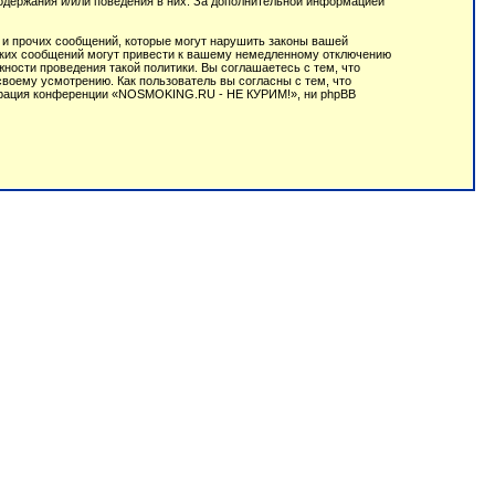
содержания и/или поведения в них. За дополнительной информацией
 и прочих сообщений, которые могут нарушить законы вашей
аких сообщений могут привести к вашему немедленному отключению
ности проведения такой политики. Вы соглашаетесь с тем, что
оему усмотрению. Как пользователь вы согласны с тем, что
истрация конференции «NOSMOKING.RU - НЕ КУРИМ!», ни phpBB