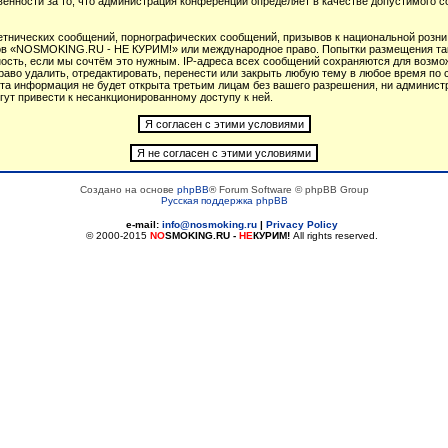
венности за то, что администрация конференций определяет в качестве допустимого 
тнических сообщений, порнографических сообщений, призывов к национальной розни
умов «NOSMOKING.RU - НЕ КУРИМ!» или международное право. Попытки размещения т
ность, если мы сочтём это нужным. IP-адреса всех сообщений сохраняются для возмож
 удалить, отредактировать, перенести или закрыть любую тему в любое время по св
 эта информация не будет открыта третьим лицам без вашего разрешения, ни админ
гут привести к несанкционированному доступу к ней.
Создано на основе
phpBB
® Forum Software © phpBB Group
Русская поддержка phpBB
e-mail:
info@nosmoking.ru
|
Privacy Policy
© 2000-2015
NO
SMOKING.RU
-
НЕ
КУРИМ!
All rights reserved.