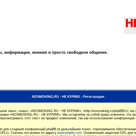
ты, информация, мнения и просто свободное общение.
NOSMOKING.RU - НЕ КУРИМ! - Регистрация
м «мы», «наш», «NOSMOKING.RU - НЕ КУРИМ!», «http://nosmoking.ru/phpBB2»), вы 
орумами «NOSMOKING.RU - НЕ КУРИМ!». Мы оставляем за собой право изменять эти пр
 просматривать этот текст на предмет изменений, так как использование конферен
 для создания конференций phpBB (в дальнейшем «они», «программное обеспечение 
GPL»). Скачать его можно по адресу
www.phpbb.com
. Ограничения лицензии GPL для п