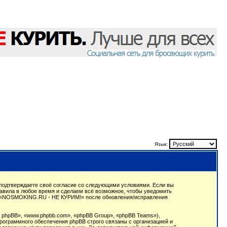
Язык:
подтверждаете своё согласие со следующими условиями. Если вы
авила в любое время и сделаем всё возможное, чтобы уведомить
ции «NOSMOKING.RU - НЕ КУРИМ!» после обновления/исправления
phpBB», «www.phpbb.com», «phpBB Group», «phpBB Teams»),
рограммного обеспечения phpBB строго связаны с организацией и