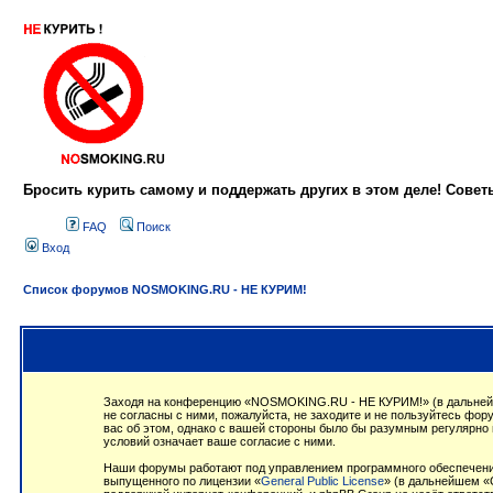
Бросить курить самому и поддержать других в этом деле! Сове
FAQ
Поиск
Вход
Список форумов NOSMOKING.RU - НЕ КУРИМ!
Заходя на конференцию «NOSMOKING.RU - НЕ КУРИМ!» (в дальнейше
не согласны с ними, пожалуйста, не заходите и не пользуйтесь ф
вас об этом, однако с вашей стороны было бы разумным регулярно
условий означает ваше согласие с ними.
Наши форумы работают под управлением программного обеспечения
выпущенного по лицензии «
General Public License
» (в дальнейшем «