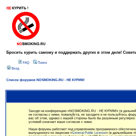
Бросить курить самому и поддержать других в этом деле! Сове
FAQ
Поиск
Вход
Список форумов NOSMOKING.RU - НЕ КУРИМ!
Заходя на конференцию «NOSMOKING.RU - НЕ КУРИМ!» (в дальнейше
не согласны с ними, пожалуйста, не заходите и не пользуйтесь ф
вас об этом, однако с вашей стороны было бы разумным регулярно
условий означает ваше согласие с ними.
Наши форумы работают под управлением программного обеспечения
выпущенного по лицензии «
General Public License
» (в дальнейшем «