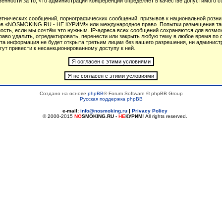
венности за то, что администрация конференций определяет в качестве допустимого 
тнических сообщений, порнографических сообщений, призывов к национальной розни
умов «NOSMOKING.RU - НЕ КУРИМ!» или международное право. Попытки размещения т
ность, если мы сочтём это нужным. IP-адреса всех сообщений сохраняются для возмож
 удалить, отредактировать, перенести или закрыть любую тему в любое время по св
 эта информация не будет открыта третьим лицам без вашего разрешения, ни админ
гут привести к несанкционированному доступу к ней.
Создано на основе
phpBB
® Forum Software © phpBB Group
Русская поддержка phpBB
e-mail:
info@nosmoking.ru
|
Privacy Policy
© 2000-2015
NO
SMOKING.RU
-
НЕ
КУРИМ!
All rights reserved.