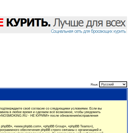
Язык:
подтверждаете своё согласие со следующими условиями. Если вы
авила в любое время и сделаем всё возможное, чтобы уведомить
ции «NOSMOKING.RU - НЕ КУРИМ!» после обновления/исправления
phpBB», «www.phpbb.com», «phpBB Group», «phpBB Teams»),
рограммного обеспечения phpBB строго связаны с организацией и