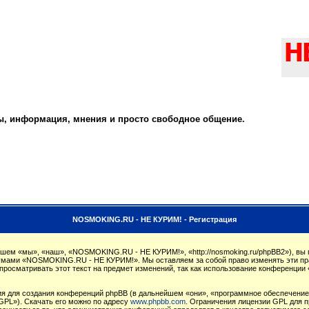
ты, информация, мнения и просто свободное общение.
NOSMOKING.RU - НЕ КУРИМ! - Регистрация
м «мы», «наш», «NOSMOKING.RU - НЕ КУРИМ!», «http://nosmoking.ru/phpBB2»), вы 
орумами «NOSMOKING.RU - НЕ КУРИМ!». Мы оставляем за собой право изменять эти пр
 просматривать этот текст на предмет изменений, так как использование конферен
 для создания конференций phpBB (в дальнейшем «они», «программное обеспечение 
GPL»). Скачать его можно по адресу
www.phpbb.com
. Ограничения лицензии GPL для п