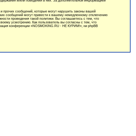
содержания и/или поведения в них. За дополнительной информацией
 и прочих сообщений, которые могут нарушить законы вашей
аких сообщений могут привести к вашему немедленному отключению
ности проведения такой политики. Вы соглашаетесь с тем, что
оему усмотрению. Как пользователь вы согласны с тем, что
истрация конференции «NOSMOKING.RU - НЕ КУРИМ!», ни phpBB