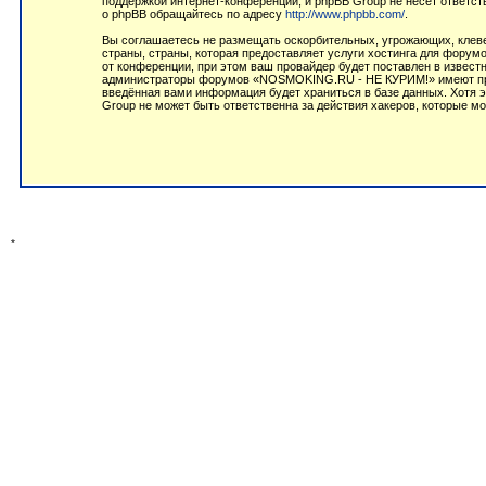
поддержкой интернет-конференций, и phpBB Group не несёт ответст
о phpBB обращайтесь по адресу
http://www.phpbb.com/
.
Вы соглашаетесь не размещать оскорбительных, угрожающих, клеве
страны, страны, которая предоставляет услуги хостинга для фор
от конференции, при этом ваш провайдер будет поставлен в извест
администраторы форумов «NOSMOKING.RU - НЕ КУРИМ!» имеют право
введённая вами информация будет храниться в базе данных. Хотя
Group не может быть ответственна за действия хакеров, которые мо
*