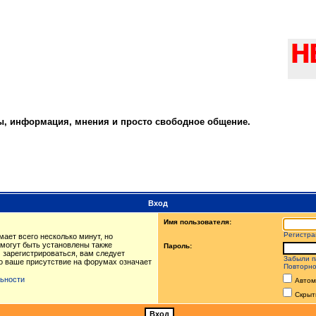
ты, информация, мнения и просто свободное общение.
Вход
Имя пользователя:
Регистра
ает всего несколько минут, но
могут быть установлены также
Пароль:
 зарегистрироваться, вам следует
Забыли п
то ваше присутствие на форумах означает
Повторно
ьности
Автом
Скрыт