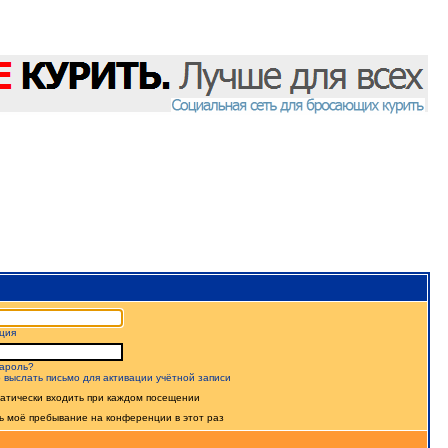
ция
ароль?
 выслать письмо для активации учётной записи
атически входить при каждом посещении
ь моё пребывание на конференции в этот раз