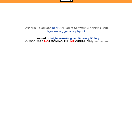
Создано на основе
phpBB
® Forum Software © phpBB Group
Русская поддержка phpBB
e-mail:
info@nosmoking.ru
|
Privacy Policy
© 2000-2015
NO
SMOKING.RU
-
НЕ
КУРИМ!
All rights reserved.