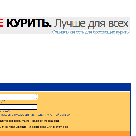
ция
ароль?
 выслать письмо для активации учётной записи
атически входить при каждом посещении
ь моё пребывание на конференции в этот раз