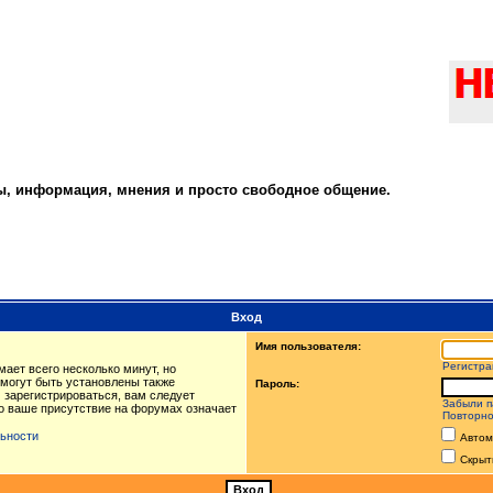
ты, информация, мнения и просто свободное общение.
Вход
Имя пользователя:
Регистра
ает всего несколько минут, но
могут быть установлены также
Пароль:
 зарегистрироваться, вам следует
Забыли п
то ваше присутствие на форумах означает
Повторно
ьности
Автом
Скрыт