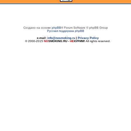
Создано на основе
phpBB
® Forum Software © phpBB Group
Русская поддержка phpBB
e-mail:
info@nosmoking.ru
|
Privacy Policy
© 2000-2015
NO
SMOKING.RU
-
НЕ
КУРИМ!
All rights reserved.