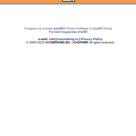
Создано на основе
phpBB
® Forum Software © phpBB Group
Русская поддержка phpBB
e-mail:
info@nosmoking.ru
|
Privacy Policy
© 2000-2015
NO
SMOKING.RU
-
НЕ
КУРИМ!
All rights reserved.