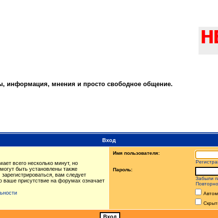
ты, информация, мнения и просто свободное общение.
Вход
Имя пользователя:
Регистра
ает всего несколько минут, но
могут быть установлены также
Пароль:
 зарегистрироваться, вам следует
Забыли п
то ваше присутствие на форумах означает
Повторно
ьности
Автом
Скрыт