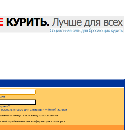
ция
ароль?
 выслать письмо для активации учётной записи
атически входить при каждом посещении
ь моё пребывание на конференции в этот раз