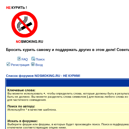
Бросить курить самому и поддержать других в этом деле! Сове
FAQ
Поиск
Регистрация
Вход
Список форумов NOSMOKING.RU - НЕ КУРИМ!
Ключевые слова:
Вы можете использовать
+
, чтобы определить слова, которые должны быть в результ
быть не должно. Вы можете разделить слова символом
|
для поиска любого слова из 
для частичного совпадения.
Поиск по автору:
Используйте * в качестве шаблона.
Искать в форумах:
Выберите форум или форумы, в которых будет произведён поиск. Поиск в подфорумах
отключили соответствующую опцию ниже.