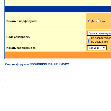
Искать в подфорумах:
Да
Нет
Поле сортировки:
по возрастани
по убыванию
Искать сообщения за:
Список форумов NOSMOKING.RU - НЕ КУРИМ!
*