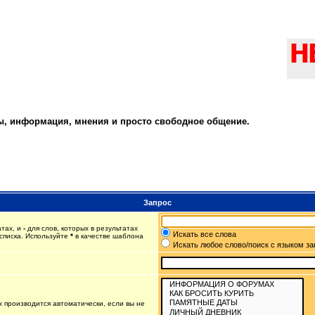
ты, информация, мнения и просто свободное общение.
Запрос
атах, и
-
для слов, которых в результатах
Искать все слова
списка. Используйте
*
в качестве шаблона
Искать любое слово/поиск с языком з
 производится автоматически, если вы не