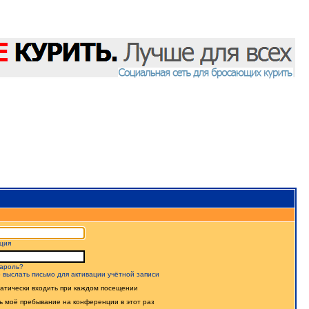
ция
ароль?
 выслать письмо для активации учётной записи
атически входить при каждом посещении
ь моё пребывание на конференции в этот раз