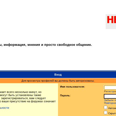
ты, информация, мнения и просто свободное общение.
Вход
Для просмотра профилей вы должны быть авторизованы.
Имя пользователя:
Регистра
ает всего несколько минут, но
могут быть установлены также
Пароль:
 зарегистрироваться, вам следует
Забыли п
то ваше присутствие на форумах означает
Повторно
ьности
Автом
Скрыт