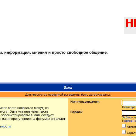
ты, информация, мнения и просто свободное общение.
Вход
Для просмотра профилей вы должны быть авторизованы.
Имя пользователя:
Регистра
ает всего несколько минут, но
могут быть установлены также
Пароль:
 зарегистрироваться, вам следует
Забыли п
то ваше присутствие на форумах означает
Повторно
ьности
Автом
Скрыт