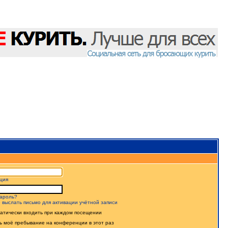
ция
ароль?
 выслать письмо для активации учётной записи
атически входить при каждом посещении
ь моё пребывание на конференции в этот раз