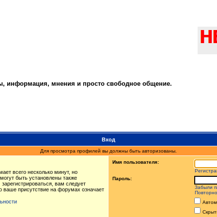
ты, информация, мнения и просто свободное общение.
Вход
Для просмотра профилей вы должны быть авторизованы.
Имя пользователя:
Регистра
ает всего несколько минут, но
могут быть установлены также
Пароль:
 зарегистрироваться, вам следует
Забыли п
то ваше присутствие на форумах означает
Повторно
ьности
Автом
Скрыт