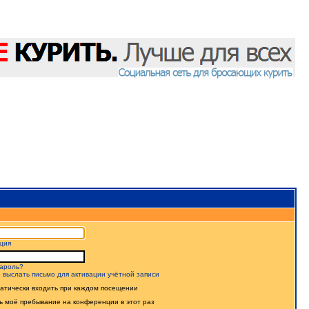
ция
ароль?
 выслать письмо для активации учётной записи
атически входить при каждом посещении
ь моё пребывание на конференции в этот раз