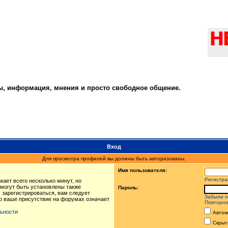
ты, информация, мнения и просто свободное общение.
Вход
Для просмотра профилей вы должны быть авторизованы.
Имя пользователя:
Регистра
ает всего несколько минут, но
могут быть установлены также
Пароль:
 зарегистрироваться, вам следует
Забыли п
то ваше присутствие на форумах означает
Повторно
ьности
Автом
Скрыт