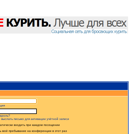
ция
ароль?
 выслать письмо для активации учётной записи
атически входить при каждом посещении
ь моё пребывание на конференции в этот раз