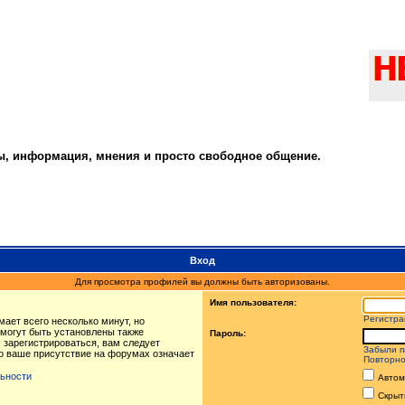
ты, информация, мнения и просто свободное общение.
Вход
Для просмотра профилей вы должны быть авторизованы.
Имя пользователя:
Регистра
ает всего несколько минут, но
могут быть установлены также
Пароль:
 зарегистрироваться, вам следует
Забыли п
то ваше присутствие на форумах означает
Повторно
ьности
Автом
Скрыт