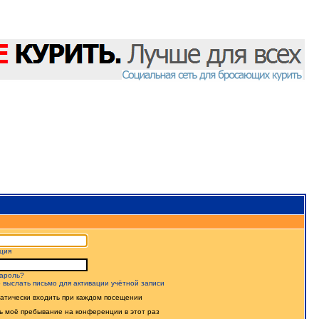
ция
ароль?
 выслать письмо для активации учётной записи
атически входить при каждом посещении
ь моё пребывание на конференции в этот раз