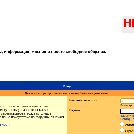
ты, информация, мнения и просто свободное общение.
Вход
Для просмотра профилей вы должны быть авторизованы.
Имя пользователя:
Регистра
ает всего несколько минут, но
могут быть установлены также
Пароль:
 зарегистрироваться, вам следует
Забыли п
то ваше присутствие на форумах означает
Повторно
ьности
Автом
Скрыт