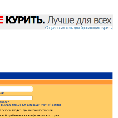
ция
ароль?
 выслать письмо для активации учётной записи
атически входить при каждом посещении
ь моё пребывание на конференции в этот раз