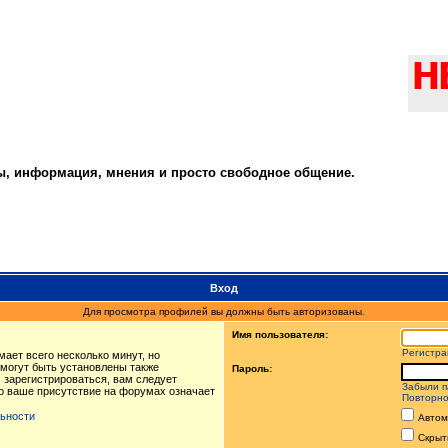
ты, информация, мнения и просто свободное общение.
Вход
Для просмотра профилей вы должны быть авторизованы.
Имя пользователя:
Регистра
ает всего несколько минут, но
могут быть установлены также
Пароль:
 зарегистрироваться, вам следует
Забыли п
то ваше присутствие на форумах означает
Повторно
ьности
Автом
Скрыт