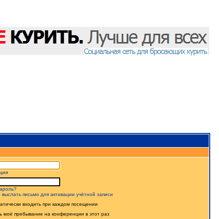
ция
ароль?
 выслать письмо для активации учётной записи
атически входить при каждом посещении
ь моё пребывание на конференции в этот раз