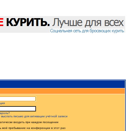
ция
ароль?
 выслать письмо для активации учётной записи
атически входить при каждом посещении
ь моё пребывание на конференции в этот раз