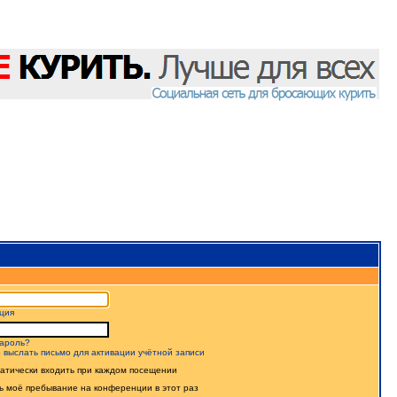
ция
ароль?
 выслать письмо для активации учётной записи
атически входить при каждом посещении
ь моё пребывание на конференции в этот раз