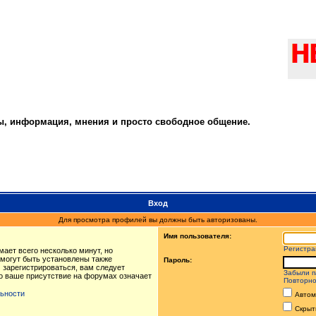
ты, информация, мнения и просто свободное общение.
Вход
Для просмотра профилей вы должны быть авторизованы.
Имя пользователя:
Регистра
ает всего несколько минут, но
могут быть установлены также
Пароль:
 зарегистрироваться, вам следует
Забыли п
то ваше присутствие на форумах означает
Повторно
ьности
Автом
Скрыт