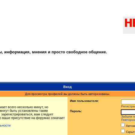
ты, информация, мнения и просто свободное общение.
Вход
Для просмотра профилей вы должны быть авторизованы.
Имя пользователя:
Регистра
ает всего несколько минут, но
могут быть установлены также
Пароль:
 зарегистрироваться, вам следует
Забыли п
то ваше присутствие на форумах означает
Повторно
ьности
Автом
Скрыт