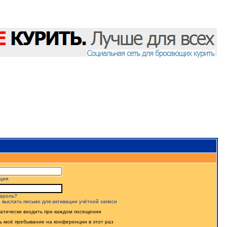
ция
ароль?
 выслать письмо для активации учётной записи
атически входить при каждом посещении
ь моё пребывание на конференции в этот раз