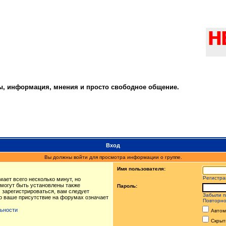
ты, информация, мнения и просто свободное общение.
Вход
Вы должны войти для просмотра информации о группе.
Имя пользователя:
Регистра
ает всего несколько минут, но
могут быть установлены также
Пароль:
 зарегистрироваться, вам следует
Забыли п
то ваше присутствие на форумах означает
Повторно
ьности
Автом
Скрыт