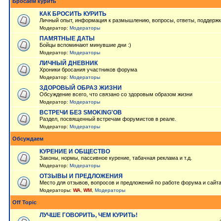
Бросаем курить
КАК БРОСИТЬ КУРИТЬ
Личный опыт, информация к размышлению, вопросы, ответы, поддержк
Модератор:
Модераторы
ПАМЯТНЫЕ ДАТЫ
Бойцы вспоминают минувшие дни :)
Модератор:
Модераторы
ЛИЧНЫЙ ДНЕВНИК
Хроники бросания участников форума
Модератор:
Модераторы
ЗДОРОВЫЙ ОБРАЗ ЖИЗНИ
Обсуждение всего, что связано со здоровым образом жизни
Модератор:
Модераторы
ВСТРЕЧИ БЕЗ SMOKING'OB
Раздел, посвященный встречам форумистов в реале.
Модератор:
Модераторы
Обсуждаем
КУРЕНИЕ И ОБЩЕСТВО
Законы, нормы, пассивное курение, табачная реклама и т.д.
Модератор:
Модераторы
ОТЗЫВЫ И ПРЕДЛОЖЕНИЯ
Место для отзывов, вопросов и предложений по работе форума и сайт
Модераторы:
WA
,
WM
,
Модераторы
Off Topic
ЛУЧШЕ ГОВОРИТЬ, ЧЕМ КУРИТЬ!