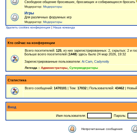
Свободное общение бросивших, бросающих и собирающихся бросать
Модератор:
Модераторы
Игры
Для различных форумных игр
Модератор:
Модераторы
Удалить cookies конференции
|
Наша команда
Кто сейчас на конференции
Всего посетителей:
125
, из них зарегистрированных: 2, скрытых: 2 и г
Больше всего посетителей (
1448
) здесь было 24 мар 2026, 19:32
Зарегистрированные пользователи:
Ai Cam
,
Cadynotly
Легенда ::
Администраторы
,
Супермодераторы
Статистика
Всего сообщений:
1470101
| Тем:
17032
| Пользователей:
43462
| Новый
Вход
Имя пользователя:
Пароль:
Непрочитанные сообщения