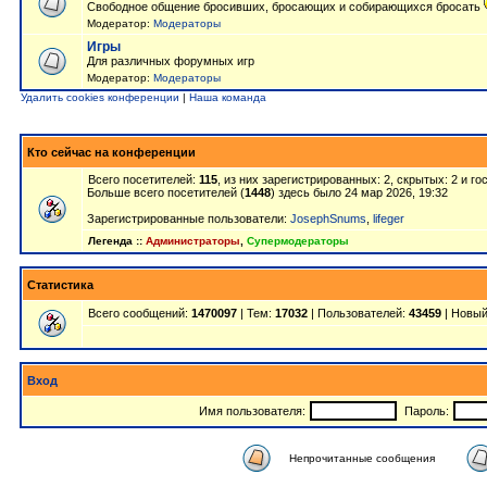
Свободное общение бросивших, бросающих и собирающихся бросать
Модератор:
Модераторы
Игры
Для различных форумных игр
Модератор:
Модераторы
Удалить cookies конференции
|
Наша команда
Кто сейчас на конференции
Всего посетителей:
115
, из них зарегистрированных: 2, скрытых: 2 и г
Больше всего посетителей (
1448
) здесь было 24 мар 2026, 19:32
Зарегистрированные пользователи:
JosephSnums
,
lifeger
Легенда ::
Администраторы
,
Супермодераторы
Статистика
Всего сообщений:
1470097
| Тем:
17032
| Пользователей:
43459
| Новый
Вход
Имя пользователя:
Пароль:
Непрочитанные сообщения