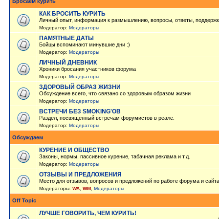
Бросаем курить
КАК БРОСИТЬ КУРИТЬ
Личный опыт, информация к размышлению, вопросы, ответы, поддержк
Модератор:
Модераторы
ПАМЯТНЫЕ ДАТЫ
Бойцы вспоминают минувшие дни :)
Модератор:
Модераторы
ЛИЧНЫЙ ДНЕВНИК
Хроники бросания участников форума
Модератор:
Модераторы
ЗДОРОВЫЙ ОБРАЗ ЖИЗНИ
Обсуждение всего, что связано со здоровым образом жизни
Модератор:
Модераторы
ВСТРЕЧИ БЕЗ SMOKING'OB
Раздел, посвященный встречам форумистов в реале.
Модератор:
Модераторы
Обсуждаем
КУРЕНИЕ И ОБЩЕСТВО
Законы, нормы, пассивное курение, табачная реклама и т.д.
Модератор:
Модераторы
ОТЗЫВЫ И ПРЕДЛОЖЕНИЯ
Место для отзывов, вопросов и предложений по работе форума и сайт
Модераторы:
WA
,
WM
,
Модераторы
Off Topic
ЛУЧШЕ ГОВОРИТЬ, ЧЕМ КУРИТЬ!