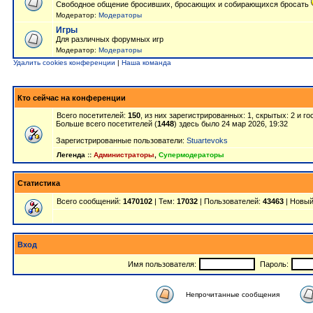
Свободное общение бросивших, бросающих и собирающихся бросать
Модератор:
Модераторы
Игры
Для различных форумных игр
Модератор:
Модераторы
Удалить cookies конференции
|
Наша команда
Кто сейчас на конференции
Всего посетителей:
150
, из них зарегистрированных: 1, скрытых: 2 и г
Больше всего посетителей (
1448
) здесь было 24 мар 2026, 19:32
Зарегистрированные пользователи:
Stuartevoks
Легенда ::
Администраторы
,
Супермодераторы
Статистика
Всего сообщений:
1470102
| Тем:
17032
| Пользователей:
43463
| Новый
Вход
Имя пользователя:
Пароль:
Непрочитанные сообщения