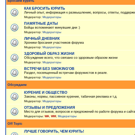
Бросаем курить
КАК БРОСИТЬ КУРИТЬ
Личный опыт, информация к размышлению, вопросы, ответы, поддержк
Модератор:
Модераторы
ПАМЯТНЫЕ ДАТЫ
Бойцы вспоминают минувшие дни :)
Модератор:
Модераторы
ЛИЧНЫЙ ДНЕВНИК
Хроники бросания участников форума
Модератор:
Модераторы
ЗДОРОВЫЙ ОБРАЗ ЖИЗНИ
Обсуждение всего, что связано со здоровым образом жизни
Модератор:
Модераторы
ВСТРЕЧИ БЕЗ SMOKING'OB
Раздел, посвященный встречам форумистов в реале.
Модератор:
Модераторы
Обсуждаем
КУРЕНИЕ И ОБЩЕСТВО
Законы, нормы, пассивное курение, табачная реклама и т.д.
Модератор:
Модераторы
ОТЗЫВЫ И ПРЕДЛОЖЕНИЯ
Место для отзывов, вопросов и предложений по работе форума и сайт
Модераторы:
WA
,
WM
,
Модераторы
Off Topic
ЛУЧШЕ ГОВОРИТЬ, ЧЕМ КУРИТЬ!